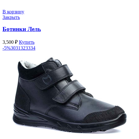
4,230 ₽.
В корзину
Закрыть
Ботинки Лель
3,500
₽
Купить
-5%
30
31
32
33
34