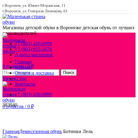
г.Воронеж, ул. Южно-Моравская, 11
г.Воронеж, ул. Генерала Лизюкова, 61
Магазины детской обуви в Воронеже
детская обувь от лучших
производителей
+7 (903) 420-0999
+7 (903) 855-2674
Адреса магазинов
Главная
0
пунктов
/
0
₽
Каталог
Оплата и доставка
Поиск
Меню
О нас
Контакты
+7 (903) 420-0999
38
39
40
0
пунктов
/
0
₽
Увеличить
Главная
Демисезонная обувь
Ботинки Лель