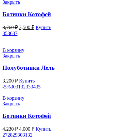
Закрыть
Ботинки Котофей
Первоначальная
Текущая
3,760
₽
3,500
₽
Купить
цена
цена:
35
36
37
составляла
3,500 ₽.
3,760 ₽.
В корзину
Закрыть
Полуботинки Лель
3,200
₽
Купить
-5%
30
31
32
33
34
35
В корзину
Закрыть
Ботинки Котофей
Первоначальная
Текущая
4,230
₽
4,000
₽
Купить
цена
цена:
27
28
29
30
31
32
составляла
4,000 ₽.