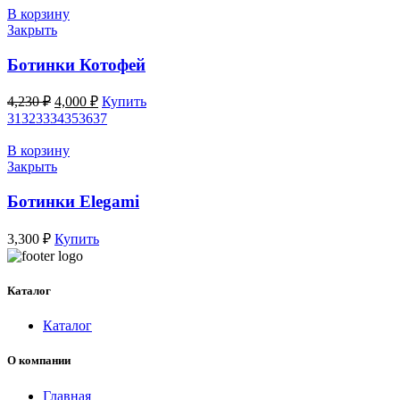
В корзину
Закрыть
Ботинки Котофей
Первоначальная
Текущая
4,230
₽
4,000
₽
Купить
цена
цена:
31
32
33
34
35
36
37
составляла
4,000 ₽.
4,230 ₽.
В корзину
Закрыть
Ботинки Elegami
3,300
₽
Купить
Каталог
Каталог
О компании
Главная