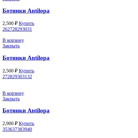
Ботинки Antilopa
2,500
₽
Купить
26
27
28
29
30
31
В корзину
Закрыть
Ботинки Antilopa
2,500
₽
Купить
27
28
29
30
31
32
В корзину
Закрыть
Ботинки Antilopa
2,900
₽
Купить
35
36
37
38
39
40