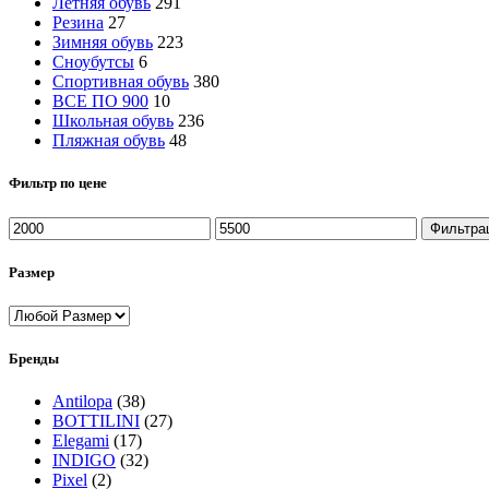
Летняя обувь
291
Резина
27
Зимняя обувь
223
Сноубутсы
6
Спортивная обувь
380
ВСЕ ПО 900
10
Школьная обувь
236
Пляжная обувь
48
Фильтр по цене
Минимальная
Максимальная
Фильтра
цена
цена
Размер
Бренды
Antilopa
(38)
BOTTILINI
(27)
Elegami
(17)
INDIGO
(32)
Pixel
(2)