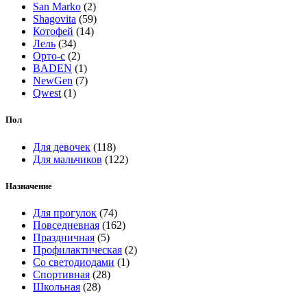
San Marko
(2)
Shagovita
(59)
Котофей
(14)
Лель
(34)
Орто-с
(2)
BADEN
(1)
NewGen
(7)
Qwest
(1)
Пол
Для девочек
(118)
Для мальчиков
(122)
Назначение
Для прогулок
(74)
Повседневная
(162)
Праздничная
(5)
Профилактическая
(2)
Со светодиодами
(1)
Спортивная
(28)
Школьная
(28)