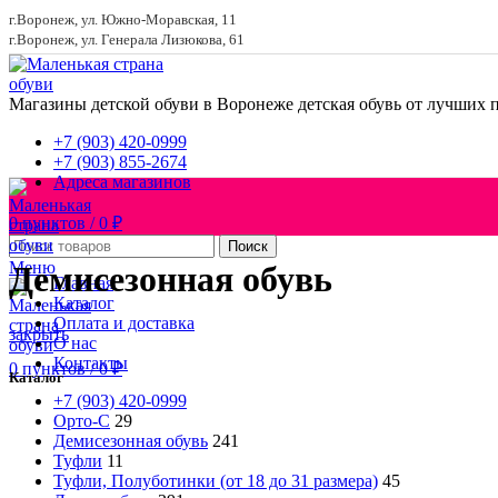
г.Воронеж, ул. Южно-Моравская, 11
г.Воронеж, ул. Генерала Лизюкова, 61
Магазины детской обуви в Воронеже
детская обувь от лучших 
+7 (903) 420-0999
+7 (903) 855-2674
Адреса магазинов
0
пунктов
/
0
₽
Поиск
Меню
Демисезонная обувь
Главная
Каталог
Оплата и доставка
закрыть
О нас
Контакты
0
пунктов
/
0
₽
Каталог
+7 (903) 420-0999
Орто-С
29
Демисезонная обувь
241
Туфли
11
Туфли, Полуботинки (от 18 до 31 размера)
45