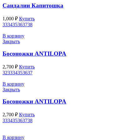
Cандалии Капитошка
1,000
₽
Купить
33
34
35
36
37
38
В корзину
Закрыть
Босоножки ANTILOPA
2,700
₽
Купить
32
33
34
35
36
37
В корзину
Закрыть
Босоножки ANTILOPA
2,700
₽
Купить
33
34
35
36
37
38
В корзину