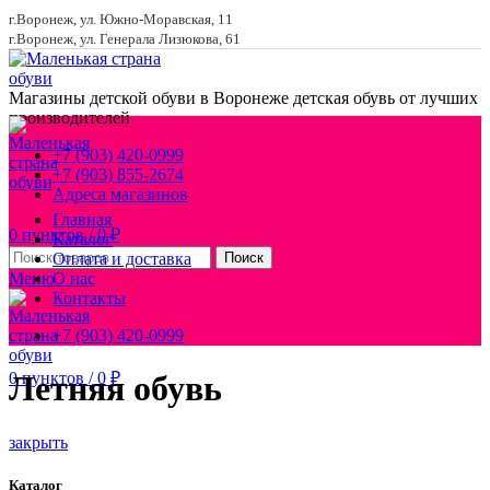
г.Воронеж, ул. Южно-Моравская, 11
г.Воронеж, ул. Генерала Лизюкова, 61
Магазины детской обуви в Воронеже
детская обувь от лучших
производителей
+7 (903) 420-0999
+7 (903) 855-2674
Адреса магазинов
Главная
0
пунктов
/
0
₽
Каталог
Оплата и доставка
Поиск
Меню
О нас
Контакты
+7 (903) 420-0999
0
пунктов
/
0
₽
Летняя обувь
закрыть
Каталог