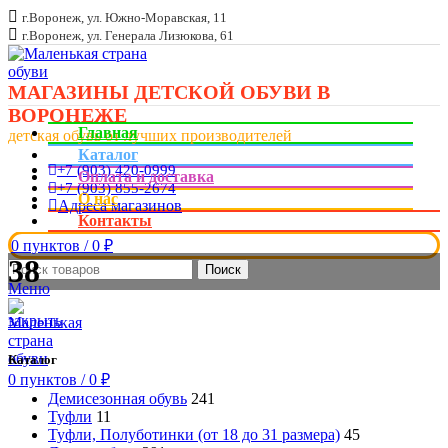
г.Воронеж, ул. Южно-Моравская, 11
г.Воронеж, ул. Генерала Лизюкова, 61
МАГАЗИНЫ ДЕТСКОЙ ОБУВИ В
ВОРОНЕЖЕ
Главная
детская обувь от лучших производителей
Каталог
+7 (903) 420-0999
Оплата и доставка
+7 (903) 855-2674
О нас
Адреса магазинов
Контакты
0
пунктов
/
0
₽
38
Поиск
Меню
закрыть
Каталог
0
пунктов
/
0
₽
Демисезонная обувь
241
Туфли
11
Туфли, Полуботинки (от 18 до 31 размера)
45