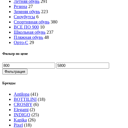
Летняя обувь
291
Резина
27
Зимняя обувь
223
Сноубутсы
6
Спортивная обувь
380
ВСЕ ПО 900
10
Школьная обувь
237
Пляжная обувь
48
Орто-С
29
Фильтр по цене
Минимальная
Максимальная
цена
цена
Фильтрация
Бренды
Antilopa
(41)
BOTTILINI
(18)
CROSBY
(6)
Elegami
(2)
INDIGO
(25)
Kapika
(26)
Pixel
(18)