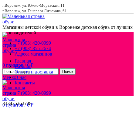
г.Воронеж, ул. Южно-Моравская, 11
г.Воронеж, ул. Генерала Лизюкова, 61
Магазины детской обуви в Воронеже
детская обувь от лучших
производителей
+7 (903) 420-0999
+7 (903) 855-2674
Адреса магазинов
Главная
0
пунктов
/
0
₽
Каталог
Оплата и доставка
Поиск
Меню
О нас
Контакты
+7 (903) 420-0999
33
34
35
36
37
38
0
пунктов
/
0
₽