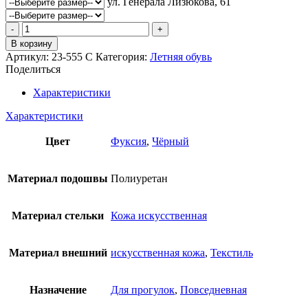
ул. Генерала Лизюкова, 61
Количество
товара
В корзину
Босоножки
Артикул:
23-555 C
Категория:
Летняя обувь
INDIGO
Поделиться
KIDS
Характеристики
Характеристики
Цвет
Фуксия
,
Чёрный
Материал подошвы
Полиуретан
Материал стельки
Кожа искусственная
Материал внешний
искусственная кожа
,
Текстиль
Назначение
Для прогулок
,
Повседневная