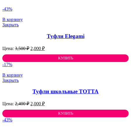
-43%
В корзину
Закрыть
Туфли Elegami
Первоначальная
Текущая
3,500
₽
2,000
₽
цена
цена:
составляла
КУПИТЬ
2,000 ₽.
3,500 ₽.
-17%
В корзину
Закрыть
Туфли школьные ТОТТА
Первоначальная
Текущая
2,400
₽
2,000
₽
цена
цена:
составляла
КУПИТЬ
2,000 ₽.
2,400 ₽.
-43%