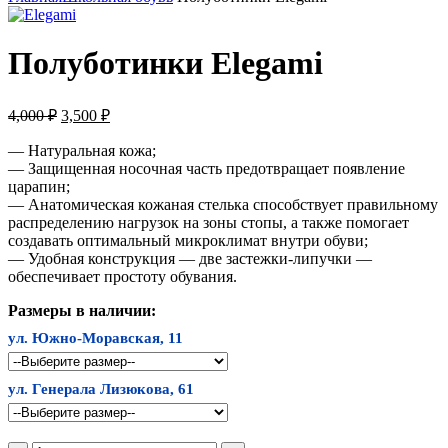
Полуботинки Elegami
Первоначальная
Текущая
4,000
₽
3,500
₽
цена
цена:
составляла
— Натуральная кожа;
3,500 ₽.
— Защищенная носочная часть предотвращает появление
4,000 ₽.
царапин;
— Анатомическая кожаная стелька способствует правильному
распределению нагрузок на зоны стопы, а также помогает
создавать оптимальный микроклимат внутри обуви;
— Удобная конструкция — две застежки-липучки —
обеспечивает простоту обувания.
Размеры в наличии:
ул. Южно-Моравская, 11
ул. Генерала Лизюкова, 61