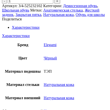
Количество
товара
Артикул:
3/4-525232102
Категории:
Демисезонная обувь
,
Полуботинки
Школьная обувь
Метки:
Анатомическая стелька
,
Жесткий
Elegami
задник
,
Закрытая пятка
,
Натуральная кожа
,
Обувь для школы
Поделиться
Характеристики
Характеристики
Бренд
Elegami
Цвет
Чёрный
Материал подошвы
ТЭП
Материал стельки
Натуральная кожа
Материал внешний
Натуральная кожа