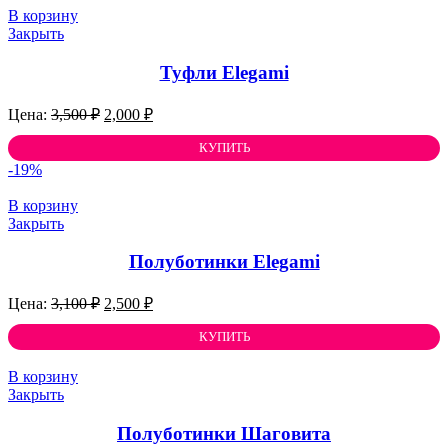
В корзину
Закрыть
Туфли Elegami
Первоначальная
Текущая
3,500
₽
2,000
₽
цена
цена:
составляла
КУПИТЬ
2,000 ₽.
3,500 ₽.
-19%
В корзину
Закрыть
Полуботинки Elegami
Первоначальная
Текущая
3,100
₽
2,500
₽
цена
цена:
составляла
КУПИТЬ
2,500 ₽.
3,100 ₽.
В корзину
Закрыть
Полуботинки Шаговита