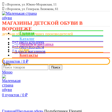
г.Воронеж, ул. Южно-Моравская, 11
г.Воронеж, ул. Генерала Лизюкова, 61
МАГАЗИНЫ ДЕТСКОЙ ОБУВИ В
ВОРОНЕЖЕ
Главная
детская обувь от лучших производителей
Каталог
+7 (903) 420-0999
Оплата и доставка
+7 (903) 855-2674
О нас
Адреса магазинов
Контакты
0
пунктов
/
0
₽
-13%
Поиск
Меню
0
пунктов
/
0
₽
Увеличить
Главная
Школьная обувь
Полуботинки Elegami