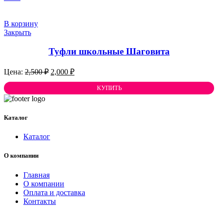
В корзину
Закрыть
Туфли школьные Шаговита
Первоначальная
Текущая
2,500
₽
2,000
₽
цена
цена:
составляла
КУПИТЬ
2,000 ₽.
2,500 ₽.
Каталог
Каталог
О компании
Главная
О компании
Оплата и доставка
Контакты