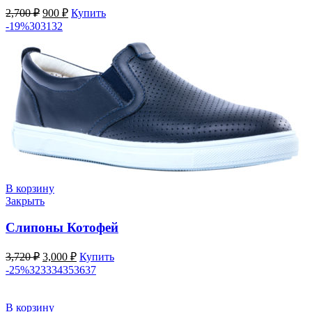
Первоначальная
Текущая
2,700
₽
900
₽
Купить
цена
цена:
-19%
30
31
32
составляла
900 ₽.
2,700 ₽.
В корзину
Закрыть
Слипоны Котофей
Первоначальная
Текущая
3,720
₽
3,000
₽
Купить
цена
цена:
-25%
32
33
34
35
36
37
составляла
3,000 ₽.
3,720 ₽.
В корзину