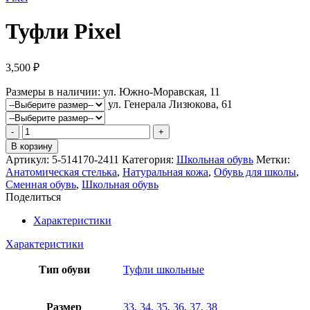
Туфли Pixel
3,500
₽
Размеры в наличии:
ул. Южно-Моравская, 11
ул. Генерала Лизюкова, 61
Количество
товара
В корзину
Туфли
Артикул:
5-514170-2411
Категория:
Школьная обувь
Метки:
Pixel
Анатомическая стелька
,
Натуральная кожа
,
Обувь для школы
,
Сменная обувь
,
Школьная обувь
Поделиться
Характеристики
Характеристики
Тип обуви
Туфли школьные
Размер
33
,
34
,
35
,
36
,
37
,
38