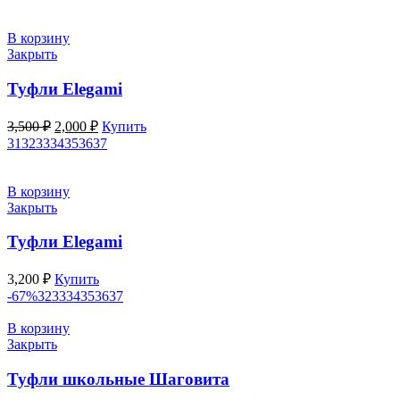
В корзину
Закрыть
Туфли Elegami
Первоначальная
Текущая
3,500
₽
2,000
₽
Купить
цена
цена:
31
32
33
34
35
36
37
составляла
2,000 ₽.
3,500 ₽.
В корзину
Закрыть
Туфли Elegami
3,200
₽
Купить
-67%
32
33
34
35
36
37
В корзину
Закрыть
Туфли школьные Шаговита