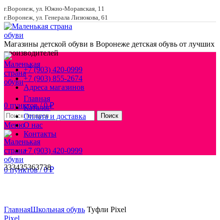
г.Воронеж, ул. Южно-Моравская, 11
г.Воронеж, ул. Генерала Лизюкова, 61
Магазины детской обуви в Воронеже
детская обувь от лучших
производителей
+7 (903) 420-0999
+7 (903) 855-2674
Адреса магазинов
Главная
0
пунктов
/
0
₽
Каталог
Оплата и доставка
Поиск
Меню
О нас
Контакты
+7 (903) 420-0999
33
34
35
36
37
38
0
пунктов
/
0
₽
Увеличить
Главная
Школьная обувь
Туфли Pixel
Pixel