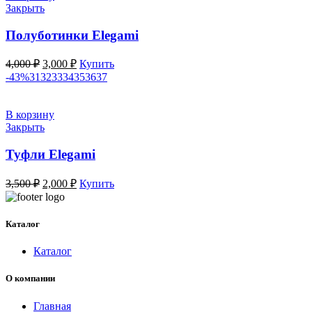
Закрыть
Полуботинки Elegami
Первоначальная
Текущая
4,000
₽
3,000
₽
Купить
цена
цена:
-43%
31
32
33
34
35
36
37
составляла
3,000 ₽.
4,000 ₽.
В корзину
Закрыть
Туфли Elegami
Первоначальная
Текущая
3,500
₽
2,000
₽
Купить
цена
цена:
составляла
2,000 ₽.
3,500 ₽.
Каталог
Каталог
О компании
Главная