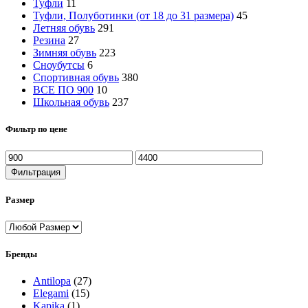
Туфли
11
Туфли, Полуботинки (от 18 до 31 размера)
45
Летняя обувь
291
Резина
27
Зимняя обувь
223
Сноубутсы
6
Спортивная обувь
380
ВСЕ ПО 900
10
Школьная обувь
237
Фильтр по цене
Минимальная
Максимальная
цена
цена
Фильтрация
Размер
Бренды
Antilopa
(27)
Elegami
(15)
Kapika
(1)