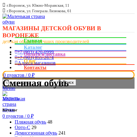
г.Воронеж, ул. Южно-Моравская, 11
г.Воронеж, ул. Генерала Лизюкова, 61
МАГАЗИНЫ ДЕТСКОЙ ОБУВИ В
ВОРОНЕЖЕ
Главная
детская обувь от лучших производителей
Каталог
+7 (903) 420-0999
Оплата и доставка
+7 (903) 855-2674
О нас
Адреса магазинов
Контакты
0
пунктов
/
0
₽
Сменная обувь
Поиск
Меню
закрыть
Каталог
0
пунктов
/
0
₽
Пляжная обувь
48
Орто-С
29
Демисезонная обувь
241