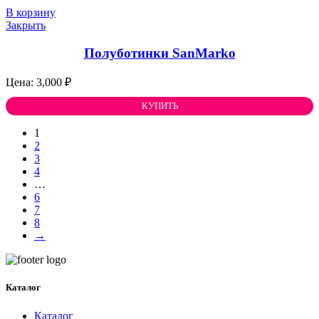
В корзину
Закрыть
Полуботинки SanMarko
3,000
₽
КУПИТЬ
1
2
3
4
…
6
7
8
→
Каталог
Каталог