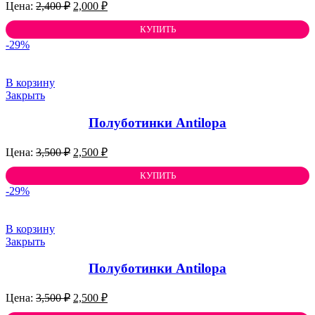
Первоначальная
Текущая
2,400
₽
2,000
₽
цена
цена:
составляла
КУПИТЬ
2,000 ₽.
2,400 ₽.
-29%
В корзину
Закрыть
Полуботинки Antilopа
Первоначальная
Текущая
3,500
₽
2,500
₽
цена
цена:
составляла
КУПИТЬ
2,500 ₽.
3,500 ₽.
-29%
В корзину
Закрыть
Полуботинки Antilopа
Первоначальная
Текущая
3,500
₽
2,500
₽
цена
цена: