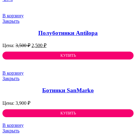
В корзину
Закрыть
Полуботинки Antilopа
Первоначальная
Текущая
3,500
₽
2,500
₽
цена
цена:
составляла
КУПИТЬ
2,500 ₽.
3,500 ₽.
В корзину
Закрыть
Ботинки SanMarko
3,900
₽
КУПИТЬ
В корзину
Закрыть