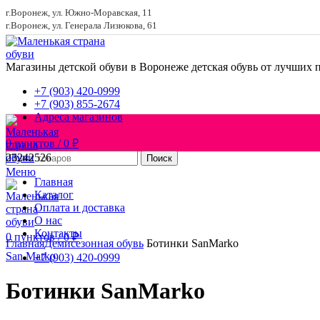
г.Воронеж, ул. Южно-Моравская, 11
г.Воронеж, ул. Генерала Лизюкова, 61
Магазины детской обуви в Воронеже
детская обувь от лучших 
+7 (903) 420-0999
+7 (903) 855-2674
Адреса магазинов
0
пунктов
/
0
₽
23
24
25
26
Поиск
Меню
Главная
Каталог
Оплата и доставка
О нас
Увеличить
Контакты
0
пунктов
/
0
₽
Главная
Демисезонная обувь
Ботинки SanMarko
San Marko
+7 (903) 420-0999
Ботинки SanMarko