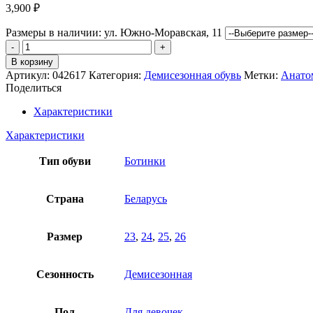
3,900
₽
Размеры в наличии:
ул. Южно-Моравская, 11
Количество
товара
В корзину
Ботинки
Артикул:
042617
Категория:
Демисезонная обувь
Метки:
Анатом
SanMarko
Поделиться
Характеристики
Характеристики
Тип обуви
Ботинки
Страна
Беларусь
Размер
23
,
24
,
25
,
26
Сезонность
Демисезонная
Пол
Для девочек