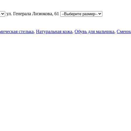
ул. Генерала Лизюкова, 61
ическая стелька
,
Натуральная кожа
,
Обувь для мальчика
,
Сменна