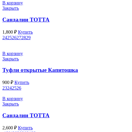
В корзину
Закрыть
Сандалии ТОТТА
1,800
₽
Купить
24
25
26
27
28
29
В корзину
Закрыть
Туфли открытые Капитошка
900
₽
Купить
23
24
25
26
В корзину
Закрыть
Сандалии ТОТТА
2,600
₽
Купить