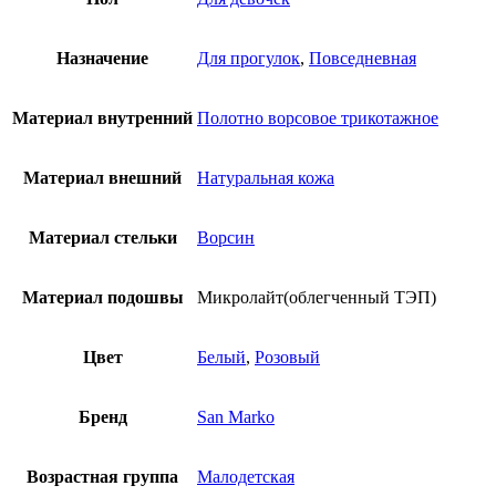
Назначение
Для прогулок
,
Повседневная
Материал внутренний
Полотно ворсовое трикотажное
Материал внешний
Натуральная кожа
Материал стельки
Ворсин
Материал подошвы
Микролайт(облегченный ТЭП)
Цвет
Белый
,
Розовый
Бренд
San Marko
Возрастная группа
Малодетская