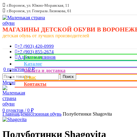
г.Воронеж, ул. Южно-Моравская, 11
г.Воронеж, ул. Генерала Лизюкова, 61
МАГАЗИНЫ ДЕТСКОЙ ОБУВИ В ВОРОНЕЖ
детская обувь от лучших производителей
+7 (903) 420-0999
+7 (903) 855-2674
Адреса магазинов
Главная
Каталог
0
пунктов
/
0
₽
Оплата и доставка
Поиск
О нас
Меню
Контакты
Увеличить
0
пунктов
/
0
₽
Главная
Демисезонная обувь
Полуботинки Shagovita
Полуботинки Shagovita