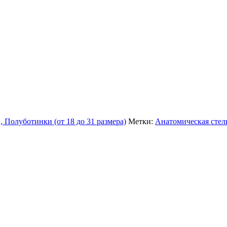
, Полуботинки (от 18 до 31 размера)
Метки:
Анатомическая стел