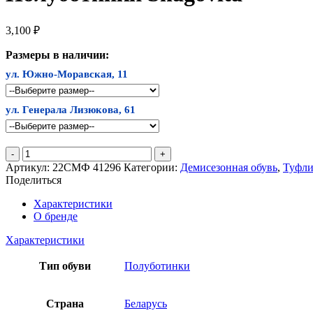
3,100
₽
Размеры в наличии:
ул. Южно-Моравская, 11
ул. Генерала Лизюкова, 61
Количество
товара
Артикул:
22СМФ 41296
Категории:
Демисезонная обувь
,
Туфли
Полуботинки
Поделиться
Shagovita
Характеристики
О бренде
Характеристики
Тип обуви
Полуботинки
Страна
Беларусь