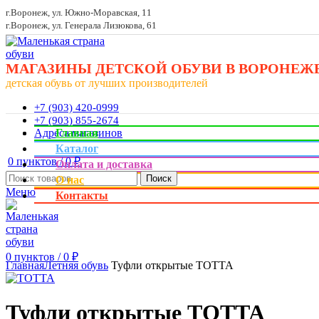
г.Воронеж, ул. Южно-Моравская, 11
г.Воронеж, ул. Генерала Лизюкова, 61
МАГАЗИНЫ ДЕТСКОЙ ОБУВИ В ВОРОНЕЖ
детская обувь от лучших производителей
+7 (903) 420-0999
+7 (903) 855-2674
Адреса магазинов
Главная
Каталог
0
пунктов
/
0
₽
Оплата и доставка
Поиск
О нас
Меню
Контакты
Увеличить
0
пунктов
/
0
₽
Главная
Летняя обувь
Туфли открытые ТОТТА
Туфли открытые ТОТТА