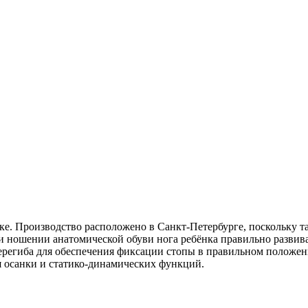
е. Производство расположено в Санкт-Петербурге, поскольку та
 ношении анатомической обуви нога ребёнка правильно развива
ерегиба для обеспечения фиксации стопы в правильном положени
я осанки и статико-динамических функций.