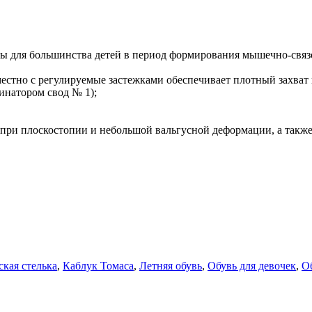
ы для большинства детей в период формирования мышечно-связ
естно с регулируемые застежками обеспечивает плотный захват 
инатором свод № 1);
п при плоскостопии и небольшой вальгусной деформации, а такж
кая стелька
,
Каблук Томаса
,
Летняя обувь
,
Обувь для девочек
,
О