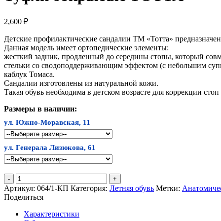
2,600
₽
Детские профилактические сандалии ТМ «Тотта» предназначен
Данная модель имеет ортопедические элементы:
жесткий задник, продленный до середины стопы, который совм
стельки со сводоподдерживающим эффектом (с небольшим суп
каблук Томаса.
Сандалии изготовлены из натуральной кожи.
Такая обувь необходима в детском возрасте для коррекции сто
Размеры в наличии:
ул. Южно-Моравская, 11
ул. Генерала Лизюкова, 61
Количество
товара
Артикул:
064/1-КП
Категория:
Летняя обувь
Метки:
Анатомичес
Туфли
Поделиться
открытые
ТОТТА
Характеристики