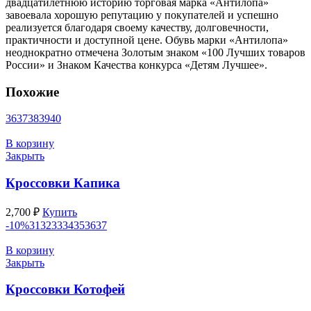
двадцатилетнюю историю торговая марка «Антилопа»
завоевала хорошую репутацию у покупателей и успешно
реализуется благодаря своему качеству, долговечности,
практичности и доступной цене. Обувь марки «Антилопа»
неоднократно отмечена Золотым знаком «100 Лучших товаров
России» и Знаком Качества конкурса «Детям Лучшее».
Похожие
36
37
38
39
40
В корзину
Закрыть
Кроссовки Капика
2,700
₽
Купить
-10%
31
32
33
34
35
36
37
В корзину
Закрыть
Кроссовки Котофей