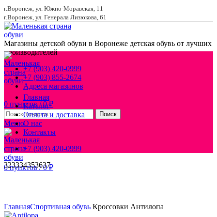
г.Воронеж, ул. Южно-Моравская, 11
г.Воронеж, ул. Генерала Лизюкова, 61
Магазины детской обуви в Воронеже
детская обувь от лучших
производителей
+7 (903) 420-0999
+7 (903) 855-2674
Адреса магазинов
Главная
0
пунктов
/
0
₽
Каталог
Оплата и доставка
Поиск
Меню
О нас
Контакты
+7 (903) 420-0999
32
33
34
35
36
37
0
пунктов
/
0
₽
Увеличить
Главная
Спортивная обувь
Кроссовки Антилопа