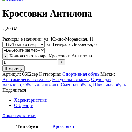
Кроссовки Антилопа
2,200
₽
Размеры в наличии:
ул. Южно-Моравская, 11
ул. Генерала Лизюкова, 61
Количество товара Кроссовки Антилопа
В корзину
Артикул:
6662сер
Категория:
Спортивная обувь
Метки:
Анатомическая стелька
,
Натуральная кожа
,
Обувь для
мальчика
,
Обувь для школы
,
Сменная обувь
,
Школьная обувь
Поделиться
Характеристики
О бренде
Характеристики
Тип обуви
Кроссовки