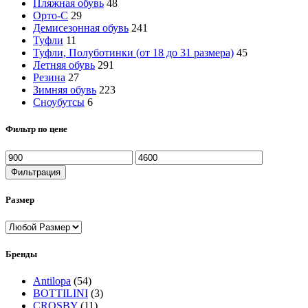
Пляжная обувь
48
Орто-С
29
Демисезонная обувь
241
Туфли
11
Туфли, Полуботинки (от 18 до 31 размера)
45
Летняя обувь
291
Резина
27
Зимняя обувь
223
Сноубутсы
6
Фильтр по цене
Минимальная
Максимальная
цена
цена
Фильтрация
Размер
Бренды
Antilopa
(54)
BOTTILINI
(3)
CROSBY
(11)