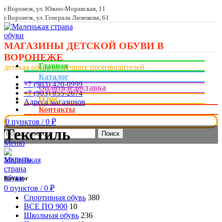
г.Воронеж, ул. Южно-Моравская, 11
г.Воронеж, ул. Генерала Лизюкова, 61
МАГАЗИНЫ ДЕТСКОЙ ОБУВИ В
ВОРОНЕЖЕ
Главная
детская обувь от лучших производителей
Каталог
+7 (903) 420-0999
Оплата и доставка
+7 (903) 855-2674
О нас
Адреса магазинов
Контакты
0
пунктов
/
0
₽
Текстиль
Поиск
Меню
закрыть
Каталог
0
пунктов
/
0
₽
Спортивная обувь
380
ВСЕ ПО 900
10
Школьная обувь
236