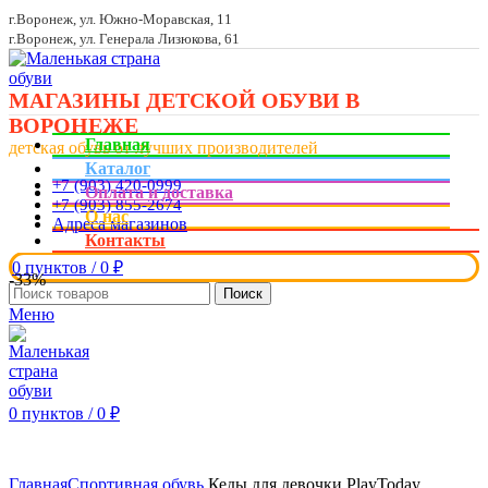
г.Воронеж, ул. Южно-Моравская, 11
г.Воронеж, ул. Генерала Лизюкова, 61
МАГАЗИНЫ ДЕТСКОЙ ОБУВИ В
ВОРОНЕЖЕ
Главная
детская обувь от лучших производителей
Каталог
+7 (903) 420-0999
Оплата и доставка
+7 (903) 855-2674
О нас
Адреса магазинов
Контакты
0
пунктов
/
0
₽
-33%
Поиск
Меню
0
пунктов
/
0
₽
Увеличить
Главная
Спортивная обувь
Кеды для девочки PlayToday