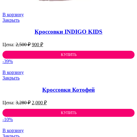
В корзину
Закрыть
Кроссовки INDIGO KIDS
Первоначальная
Текущая
2,500
₽
900
₽
цена
цена:
составляла
КУПИТЬ
900 ₽.
2,500 ₽.
-39%
В корзину
Закрыть
Кроссовки Котофей
Первоначальная
Текущая
3,280
₽
2,000
₽
цена
цена:
составляла
КУПИТЬ
2,000 ₽.
3,280 ₽.
-10%
В корзину
Закрыть