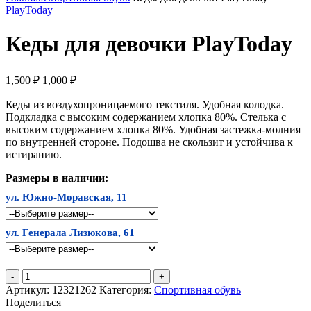
PlayToday
Кеды для девочки PlayToday
Первоначальная
Текущая
1,500
₽
1,000
₽
цена
цена:
составляла
Кеды из воздухопроницаемого текстиля. Удобная колодка.
1,000 ₽.
Подкладка c высоким содержанием хлопка 80%. Стелька c
1,500 ₽.
высоким содержанием хлопка 80%. Удобная застежка-молния
по внутренней стороне. Подошва не скользит и устойчива к
истиранию.
Размеры в наличии:
ул. Южно-Моравская, 11
ул. Генерала Лизюкова, 61
Количество
товара
Артикул:
12321262
Категория:
Спортивная обувь
Кеды
Поделиться