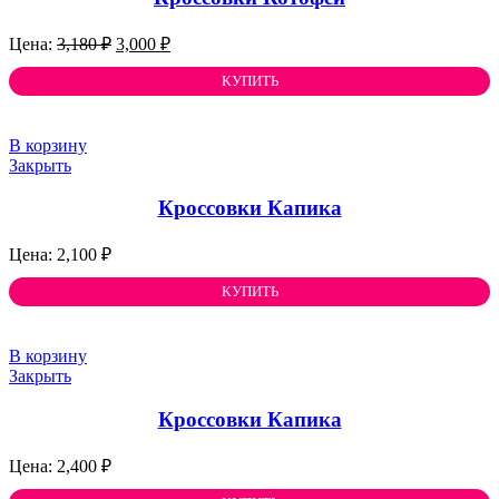
Первоначальная
Текущая
3,180
₽
3,000
₽
цена
цена:
составляла
КУПИТЬ
3,000 ₽.
3,180 ₽.
В корзину
Закрыть
Кроссовки Капика
2,100
₽
КУПИТЬ
В корзину
Закрыть
Кроссовки Капика
2,400
₽