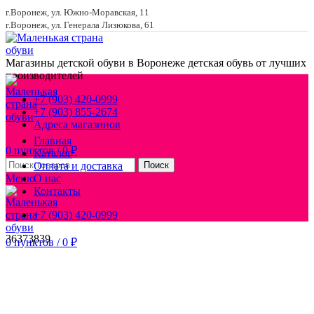
г.Воронеж, ул. Южно-Моравская, 11
г.Воронеж, ул. Генерала Лизюкова, 61
Магазины детской обуви в Воронеже
детская обувь от лучших
производителей
+7 (903) 420-0999
+7 (903) 855-2674
Адреса магазинов
Главная
0
пунктов
/
0
₽
Каталог
Оплата и доставка
Поиск
Меню
О нас
Контакты
+7 (903) 420-0999
36
37
38
39
0
пунктов
/
0
₽