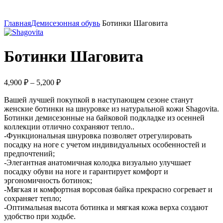
Увеличить
Главная
Демисезонная обувь
Ботинки Шаговита
Ботинки Шаговита
Диапазон
4,900
₽
–
5,200
₽
цен:
Вашей лучшей покупкой в наступающем сезоне станут
4,900 ₽
женские ботинки на шнуровке из натуральной кожи Shagovita.
–
Ботинки демисезонные на байковой подкладке из осенней
5,200 ₽
коллекции отлично сохраняют тепло..
-Функциональная шнуровка позволяет отрегулировать
посадку на ноге с учетом индивидуальных особенностей и
предпочтений;
-Элегантная анатомичная колодка визуально улучшает
посадку обуви на ноге и гарантирует комфорт и
эргономичность ботинок;
-Мягкая и комфортная ворсовая байка прекрасно согревает и
сохраняет тепло;
-Оптимальная высота ботинка и мягкая кожа верха создают
удобство при ходьбе.