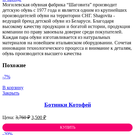
Могилевская обувная фабрика “Шаговита” производит
детскую обувь с 1977 года и является одним из крупнейших
производителей обуви на территории СНГ. Shagovita -
ведущий бренд детской обуви из Беларуси. Благодаря
высокому качеству продукции и богатой истории, продукция
компании по праву завоевала доверие среди покупателей.
Каждая пара обуви изготавливается из натуральных
материалов на новейшем итальянском оборудовании. Сочетая
инновации технологического процесса и внимание к деталям,
обувь производится высшего качества
Похожие
-7%
В корзину
Закрыть
Ботинки Котофей
Первоначальная
Текущая
3,760
₽
3,500
₽
цена
цена:
составляла
КУПИТЬ
3,500 ₽.
3,760 ₽.
-20%