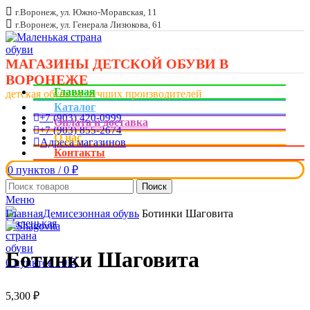
г.Воронеж, ул. Южно-Моравская, 11
г.Воронеж, ул. Генерала Лизюкова, 61
МАГАЗИНЫ ДЕТСКОЙ ОБУВИ В
ВОРОНЕЖЕ
Главная
детская обувь от лучших производителей
Каталог
+7 (903) 420-0999
Оплата и доставка
+7 (903) 855-2674
О нас
Адреса магазинов
Контакты
0
пунктов
/
0
₽
Поиск
Меню
Увеличить
Главная
Демисезонная обувь
Ботинки Шаговита
Ботинки Шаговита
0
пунктов
/
0
₽
5,300
₽