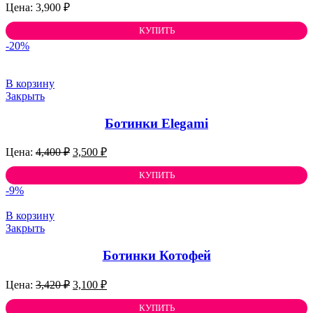
3,900
₽
КУПИТЬ
-20%
В корзину
Закрыть
Ботинки Elegami
Первоначальная
Текущая
4,400
₽
3,500
₽
цена
цена:
составляла
КУПИТЬ
3,500 ₽.
4,400 ₽.
-9%
В корзину
Закрыть
Ботинки Котофей
Первоначальная
Текущая
3,420
₽
3,100
₽
цена
цена:
составляла
КУПИТЬ
3,100 ₽.