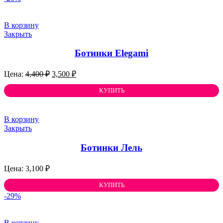
В корзину
Закрыть
Ботинки Elegami
Первоначальная
Текущая
4,400
₽
3,500
₽
цена
цена:
составляла
КУПИТЬ
3,500 ₽.
4,400 ₽.
В корзину
Закрыть
Ботинки Лель
3,100
₽
КУПИТЬ
-29%
В корзину