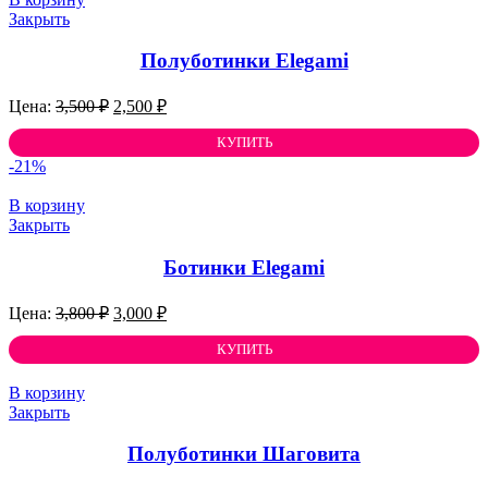
Закрыть
Полуботинки Elegami
Первоначальная
Текущая
3,500
₽
2,500
₽
цена
цена:
составляла
КУПИТЬ
2,500 ₽.
3,500 ₽.
-21%
В корзину
Закрыть
Ботинки Elegami
Первоначальная
Текущая
3,800
₽
3,000
₽
цена
цена:
составляла
КУПИТЬ
3,000 ₽.
3,800 ₽.
В корзину
Закрыть
Полуботинки Шаговита