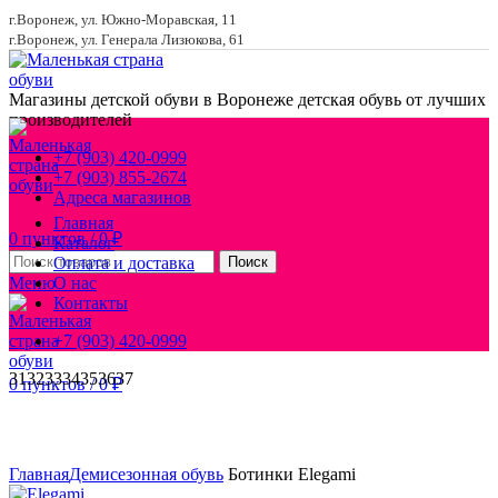
г.Воронеж, ул. Южно-Моравская, 11
г.Воронеж, ул. Генерала Лизюкова, 61
Магазины детской обуви в Воронеже
детская обувь от лучших
производителей
+7 (903) 420-0999
+7 (903) 855-2674
Адреса магазинов
Главная
0
пунктов
/
0
₽
Каталог
Оплата и доставка
Поиск
Меню
О нас
Контакты
+7 (903) 420-0999
31
32
33
34
35
36
37
0
пунктов
/
0
₽
Увеличить
Главная
Демисезонная обувь
Ботинки Elegami