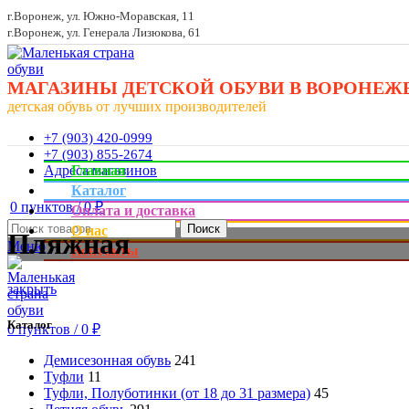
г.Воронеж, ул. Южно-Моравская, 11
г.Воронеж, ул. Генерала Лизюкова, 61
МАГАЗИНЫ ДЕТСКОЙ ОБУВИ В ВОРОНЕЖ
детская обувь от лучших производителей
+7 (903) 420-0999
+7 (903) 855-2674
Адреса магазинов
Главная
Каталог
0
пунктов
/
0
₽
Оплата и доставка
Поиск
О нас
Пляжная
Меню
Контакты
закрыть
Каталог
0
пунктов
/
0
₽
Демисезонная обувь
241
Туфли
11
Туфли, Полуботинки (от 18 до 31 размера)
45