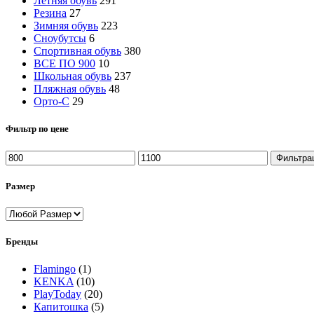
Летняя обувь
291
Резина
27
Зимняя обувь
223
Сноубутсы
6
Спортивная обувь
380
ВСЕ ПО 900
10
Школьная обувь
237
Пляжная обувь
48
Орто-С
29
Фильтр по цене
Минимальная
Максимальная
Фильтра
цена
цена
Размер
Бренды
Flamingo
(1)
KENKA
(10)
PlayToday
(20)
Капитошка
(5)