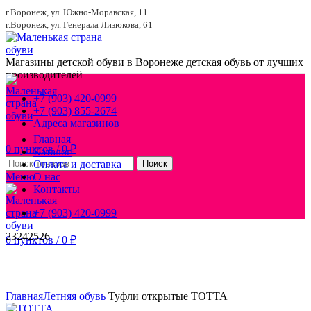
г.Воронеж, ул. Южно-Моравская, 11
г.Воронеж, ул. Генерала Лизюкова, 61
Магазины детской обуви в Воронеже
детская обувь от лучших
производителей
+7 (903) 420-0999
+7 (903) 855-2674
Адреса магазинов
Главная
0
пунктов
/
0
₽
Каталог
Оплата и доставка
Поиск
Меню
О нас
Контакты
+7 (903) 420-0999
23
24
25
26
0
пунктов
/
0
₽
Увеличить
Главная
Летняя обувь
Туфли открытые ТОТТА