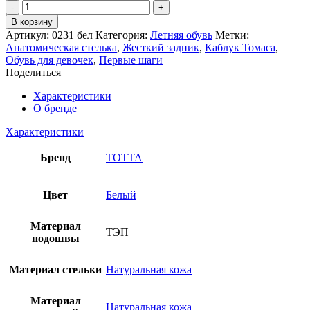
Количество
товара
В корзину
Туфли
Артикул:
0231 бел
Категория:
Летняя обувь
Метки:
открытые
Анатомическая стелька
,
Жесткий задник
,
Каблук Томаса
,
ТОТТА
Обувь для девочек
,
Первые шаги
Поделиться
Характеристики
О бренде
Характеристики
Бренд
ТОТТА
Цвет
Белый
Материал
ТЭП
подошвы
Материал стельки
Натуральная кожа
Материал
Натуральная кожа