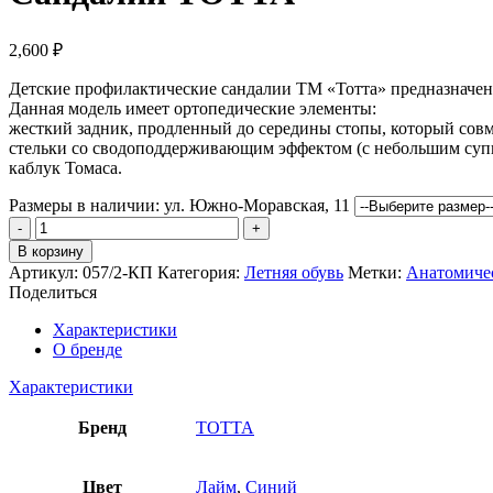
2,600
₽
Детские профилактические сандалии ТМ «Тотта» предназначен
Данная модель имеет ортопедические элементы:
жесткий задник, продленный до середины стопы, который совм
стельки со сводоподдерживающим эффектом (с небольшим суп
каблук Томаса.
Размеры в наличии:
ул. Южно-Моравская, 11
Количество
товара
В корзину
Сандалии
Артикул:
057/2-КП
Категория:
Летняя обувь
Метки:
Анатомичес
ТОТТА
Поделиться
Характеристики
О бренде
Характеристики
Бренд
ТОТТА
Цвет
Лайм
,
Синий