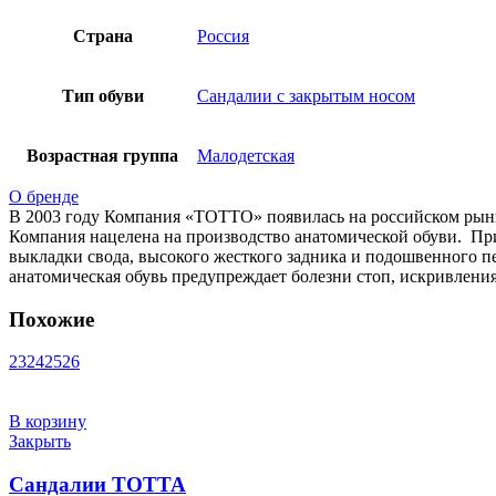
Страна
Россия
Тип обуви
Сандалии с закрытым носом
Возрастная группа
Малодетская
О бренде
В 2003 году Компания «ТОТТО» появилась на российском рынк
Компания нацелена на производство анатомической обуви. При
выкладки свода, высокого жесткого задника и подошвенного п
анатомическая обувь предупреждает болезни стоп, искривлени
Похожие
23
24
25
26
В корзину
Закрыть
Сандалии ТОТТА