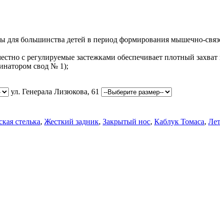
ы для большинства детей в период формирования мышечно-связ
естно с регулируемые застежками обеспечивает плотный захват 
инатором свод № 1);
ул. Генерала Лизюкова, 61
кая стелька
,
Жесткий задник
,
Закрытый нос
,
Каблук Томаса
,
Лет