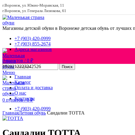
г.Воронеж, ул. Южно-Моравская, 11
г.Воронеж, ул. Генерала Лизюкова, 61
Магазины детской обуви в Воронеже
детская обувь от лучших 
+7 (903) 420-0999
+7 (903) 855-2674
Адреса магазинов
0
пунктов
/
0
₽
19
20
21
22
23
24
25
26
Поиск
Меню
Главная
Каталог
Оплата и доставка
О нас
Контакты
0
пунктов
/
0
₽
Увеличить
+7 (903) 420-0999
Главная
Летняя обувь
Сандалии ТОТТА
Сандалии ТОТТА