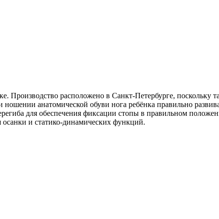
е. Производство расположено в Санкт-Петербурге, поскольку та
 ношении анатомической обуви нога ребёнка правильно развива
ерегиба для обеспечения фиксации стопы в правильном положени
я осанки и статико-динамических функций.