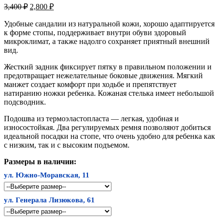
Первоначальная
Текущая
3,400
₽
2,800
₽
цена
цена:
составляла
Удобные сандалии из натуральной кожи, хорошо адаптируется
2,800 ₽.
к форме стопы, поддерживает внутри обуви здоровый
3,400 ₽.
микроклимат, а также надолго сохраняет приятный внешний
вид.
Жесткий задник фиксирует пятку в правильном положении и
предотвращает нежелательные боковые движения. Мягкий
манжет создает комфорт при ходьбе и препятствует
натиранию ножки ребенка. Кожаная стелька имеет небольшой
подсводник.
Подошва из термоэластопласта — легкая, удобная и
износостойкая. Два регулируемых ремня позволяют добиться
идеальной посадки на стопе, что очень удобно для ребенка как
с низким, так и с высоким подъемом.
Размеры в наличии:
ул. Южно-Моравская, 11
ул. Генерала Лизюкова, 61