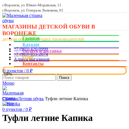
г.Воронеж, ул. Южно-Моравская, 11
г.Воронеж, ул. Генерала Лизюкова, 61
МАГАЗИНЫ ДЕТСКОЙ ОБУВИ В
ВОРОНЕЖЕ
Главная
детская обувь от лучших производителей
Каталог
+7 (903) 420-0999
Оплата и доставка
+7 (903) 855-2674
О нас
Адреса магазинов
Контакты
0
пунктов
/
0
₽
-18%
Поиск
Меню
Увеличить
Главная
Летняя обувь
Туфли летние Капика
0
пунктов
/
0
₽
Туфли летние Капика