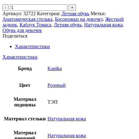
Количество
товара
Артикул:
32722
Категория:
Летняя обувь
Метки:
Туфли
Анатомическая стелька
,
Босоножки на девочку
,
Жесткий
летние
задник
,
Каблук Томаса
,
Летняя обувь
,
Натуральная кожа
,
Капика
Обувь для девочек
Поделиться
Характеристики
Характеристики
Бренд
Kapika
Цвет
Розовый
Материал
ТЭП
подошвы
Материал стельки
Натуральная кожа
Материал
Натуральная кожа
внешний