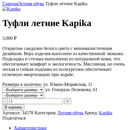
Главная
Летняя обувь
Туфли летние Kapika
Туфли летние Kapika
3,000
₽
Открытые сандалии белого цвета с минималистичным
дизайном. Верх изделия выполнен из качественной экокожи.
Подкладка и стелька выполнены из натуральной кожи, что
обеспечивает комфорт и экологичность. Массивная, но очень
легкая и гибкая подошва из полиуретана обеспечивает
отличную амортизацию при ходьбе.
Размеры в наличии:
ул. Южно-Моравская, 11
ул. Генерала Лизюкова, 61
Количество
товара
В корзину
Туфли
Артикул:
34578
Категория:
Летняя обувь
Бренд:
Kapika
летние
Поделиться
Kapika
Характеристики