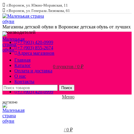
г.Воронеж, ул. Южно-Моравская, 11
г.Воронеж, ул. Генерала Лизюкова, 61
Магазины детской обуви в Воронеже
детская обувь от лучших
производителей
+7 (903) 420-0999
+7 (903) 855-2674
Адреса магазинов
Главная
Каталог
0
пунктов
/
0
₽
Оплата и доставка
О нас
Контакты
Поиск
+7 (903) 420-0999
Меню
36
37
38
39
40
/
0
₽
Увеличить