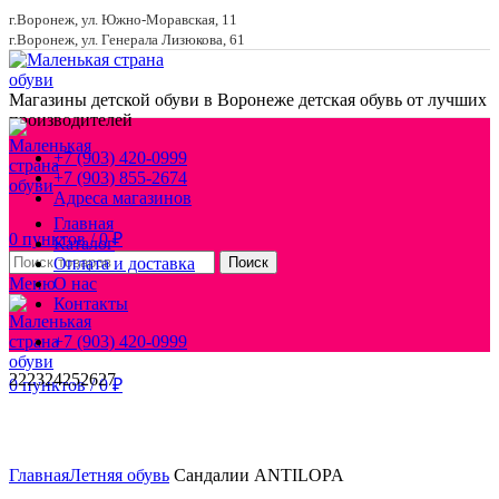
г.Воронеж, ул. Южно-Моравская, 11
г.Воронеж, ул. Генерала Лизюкова, 61
Магазины детской обуви в Воронеже
детская обувь от лучших
производителей
+7 (903) 420-0999
+7 (903) 855-2674
Адреса магазинов
Главная
0
пунктов
/
0
₽
Каталог
Оплата и доставка
Поиск
Меню
О нас
Контакты
+7 (903) 420-0999
22
23
24
25
26
27
0
пунктов
/
0
₽
Увеличить
Главная
Летняя обувь
Сандалии ANTILOPA