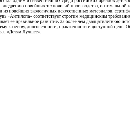
я стал одним из известнейших среди российских брендов детско
, внедрению новейших технологий производства, оптимальной 
так и из новейших экологичных искусственных материалов, сер
бувь «Антилопа» соответствует строгим медицинским требовани
ивает ее правильное развитие. За более чем двадцатилетнюю ис
оему качеству, долговечности, практичности и доступной цене.
рса «Детям Лучшее».