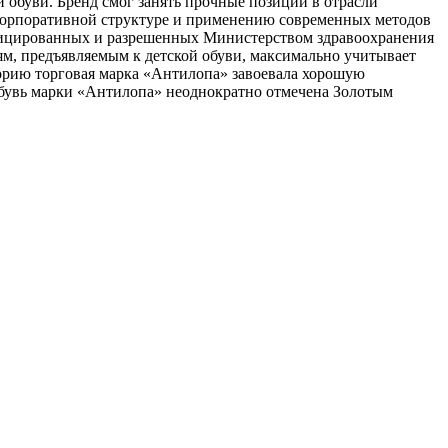
й обуви. Бренд смог занять прочные позиции в отрасли
корпоративной структуре и применению современных методов
тифицированных и разрешенных Министерством здравоохранения
ям, предъявляемым к детской обуви, максимально учитывает
торию торговая марка «Антилопа» завоевала хорошую
 Обувь марки «Антилопа» неоднократно отмечена Золотым