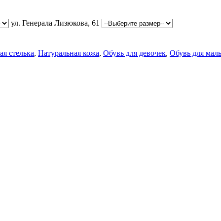
ул. Генерала Лизюкова, 61
я стелька
,
Натуральная кожа
,
Обувь для девочек
,
Обувь для мал