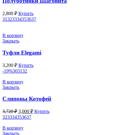
Полуботинки Шаговита
2,800
₽
Купить
31
32
33
34
35
36
37
В корзину
Закрыть
Туфли Elegami
3,200
₽
Купить
-19%
30
31
32
В корзину
Закрыть
Слипоны Котофей
Первоначальная
Текущая
3,720
₽
3,000
₽
Купить
цена
цена:
32
33
34
35
36
37
составляла
3,000 ₽.
3,720 ₽.
В корзину
Закрыть