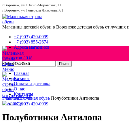
г.Воронеж, ул. Южно-Моравская, 11
г.Воронеж, ул. Генерала Лизюкова, 61
Магазины детской обуви в Воронеже
детская обувь от лучших 
+7 (903) 420-0999
+7 (903) 855-2674
Адреса магазинов
0
пунктов
/
0
₽
31
32
33
34
35
36
Поиск
Меню
Главная
Каталог
Оплата и доставка
О нас
Увеличить
Контакты
0
пунктов
/
0
₽
Главная
Школьная обувь
Полуботинки Антилопа
+7 (903) 420-0999
Полуботинки Антилопа