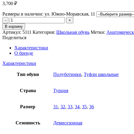
3,700
₽
Размеры в наличии:
ул. Южно-Моравская, 11
Количество
товара
В корзину
Полуботинки
Артикул:
5111
Категория:
Школьная обувь
Метки:
Анатомическа
Антилопа
Поделиться
Характеристики
О бренде
Характеристики
Тип обуви
Полуботинки
,
Туфли школьные
Страна
Турция
Размер
31
,
32
,
33
,
34
,
35
,
36
Сезонность
Демисезонная