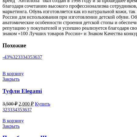
Бренд “Антилопа” был создан в 1998 году и за прошедшее врем
благодаря сочетанию высокого профессионализма сотрудников
маркетинга. Обувь изготовляется как из натуральной кожи, 
России для использования при изготовлении детской обуви. О
анатомические особенности строения детской стопы и обеспеч
репутацию у покупателей и успешно реализуется благодаря св
знаком «100 Лучших товаров России» и Знаком Качества конку
Похожие
-43%
32
33
34
35
36
37
В корзину
Закрыть
Туфли Elegami
Первоначальная
Текущая
3,500
₽
2,000
₽
Купить
цена
цена:
32
33
34
35
36
37
составляла
2,000 ₽.
3,500 ₽.
В корзину
Закрыть