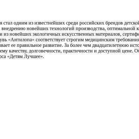
я стал одним из известнейших среди российских брендов детско
, внедрению новейших технологий производства, оптимальной 
так и из новейших экологичных искусственных материалов, сер
бувь «Антилопа» соответствует строгим медицинским требовани
ивает ее правильное развитие. За более чем двадцатилетнюю ис
оему качеству, долговечности, практичности и доступной цене.
рса «Детям Лучшее».