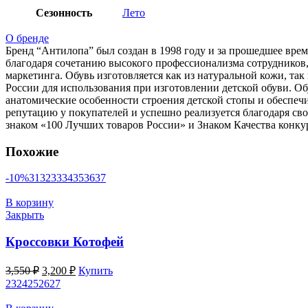
Сезонность
Лето
О бренде
Бренд “Антилопа” был создан в 1998 году и за прошедшее врем
благодаря сочетанию высокого профессионализма сотрудников
маркетинга. Обувь изготовляется как из натуральной кожи, 
России для использования при изготовлении детской обуви. О
анатомические особенности строения детской стопы и обеспеч
репутацию у покупателей и успешно реализуется благодаря св
знаком «100 Лучших товаров России» и Знаком Качества конку
Похожие
-10%
31
32
33
34
35
36
37
В корзину
Закрыть
Кроссовки Котофей
Первоначальная
Текущая
3,550
₽
3,200
₽
Купить
цена
цена:
23
24
25
26
27
составляла
3,200 ₽.
3,550 ₽.