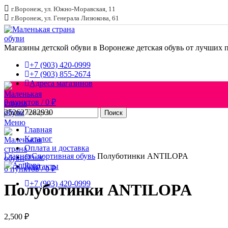
г.Воронеж, ул. Южно-Моравская, 11
г.Воронеж, ул. Генерала Лизюкова, 61
Магазины детской обуви в Воронеже
детская обувь от лучших 
+7 (903) 420-0999
+7 (903) 855-2674
Адреса магазинов
0
пунктов
/
0
₽
25
26
27
28
29
30
Поиск
Меню
Главная
Каталог
Увеличить
Оплата и доставка
Главная
Спортивная обувь
Полуботинки ANTILOPA
О нас
Контакты
0
пунктов
/
0
₽
+7 (903) 420-0999
Полуботинки ANTILOPA
2,500
₽