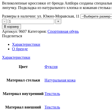
Великолепные кроссовки от бренда Antilopa созданы специаль
липучку. Подкладка из натурального хлопка и кожаная стельк
Размеры в наличии:
ул. Южно-Моравская, 11
Количество
товара
В корзину
Полуботинки
Артикул:
9607
Категория:
Спортивная обувь
ANTILOPA
Поделиться
Характеристики
О бренде
Характеристики
Цвет
Фуксия
Материал стельки
Натуральная кожа
Материал внутренний
Текстиль
Материал внешний
Текстиль