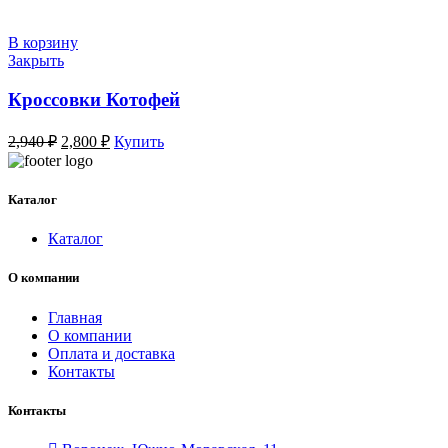
составляла
2,000 ₽.
3,280 ₽.
В корзину
Закрыть
Кроссовки Котофей
Первоначальная
Текущая
2,940
₽
2,800
₽
Купить
цена
цена:
составляла
2,800 ₽.
2,940 ₽.
Каталог
Каталог
О компании
Главная
О компании
Оплата и доставка
Контакты
Контакты