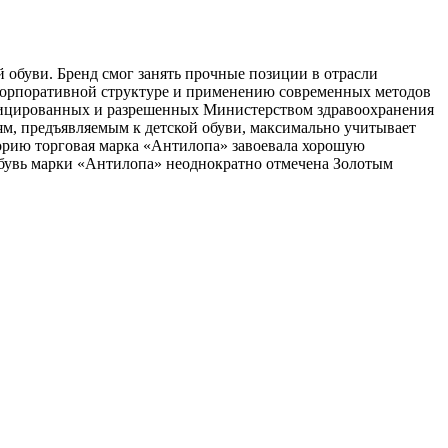
й обуви. Бренд смог занять прочные позиции в отрасли
корпоративной структуре и применению современных методов
тифицированных и разрешенных Министерством здравоохранения
ям, предъявляемым к детской обуви, максимально учитывает
торию торговая марка «Антилопа» завоевала хорошую
 Обувь марки «Антилопа» неоднократно отмечена Золотым