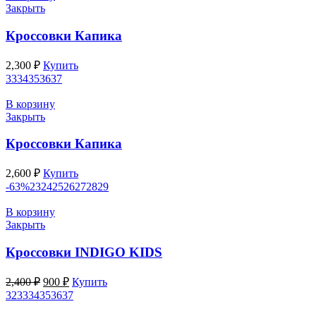
Закрыть
Кроссовки Капика
2,300
₽
Купить
33
34
35
36
37
В корзину
Закрыть
Кроссовки Капика
2,600
₽
Купить
-63%
23
24
25
26
27
28
29
В корзину
Закрыть
Кроссовки INDIGO KIDS
Первоначальная
Текущая
2,400
₽
900
₽
Купить
цена
цена:
32
33
34
35
36
37
составляла
900 ₽.