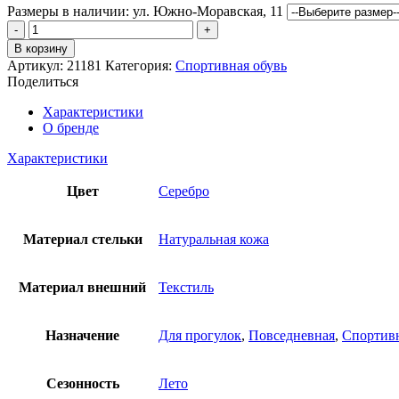
Размеры в наличии:
ул. Южно-Моравская, 11
Количество
товара
В корзину
Кроссовки
Артикул:
21181
Категория:
Спортивная обувь
Шаговита
Поделиться
Характеристики
О бренде
Характеристики
Цвет
Серебро
Материал стельки
Натуральная кожа
Материал внешний
Текстиль
Назначение
Для прогулок
,
Повседневная
,
Спортив
Сезонность
Лето