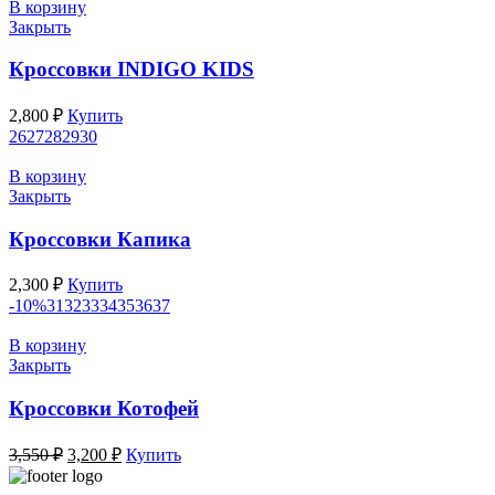
2,400 ₽.
В корзину
Закрыть
Кроссовки INDIGO KIDS
2,800
₽
Купить
26
27
28
29
30
В корзину
Закрыть
Кроссовки Капика
2,300
₽
Купить
-10%
31
32
33
34
35
36
37
В корзину
Закрыть
Кроссовки Котофей
Первоначальная
Текущая
3,550
₽
3,200
₽
Купить
цена
цена:
составляла
3,200 ₽.