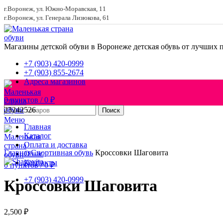
г.Воронеж, ул. Южно-Моравская, 11
г.Воронеж, ул. Генерала Лизюкова, 61
Магазины детской обуви в Воронеже
детская обувь от лучших 
+7 (903) 420-0999
+7 (903) 855-2674
Адреса магазинов
0
пунктов
/
0
₽
23
24
25
26
Поиск
Меню
Главная
Каталог
Увеличить
Оплата и доставка
Главная
Спортивная обувь
Кроссовки Шаговита
О нас
Контакты
0
пунктов
/
0
₽
+7 (903) 420-0999
Кроссовки Шаговита
2,500
₽