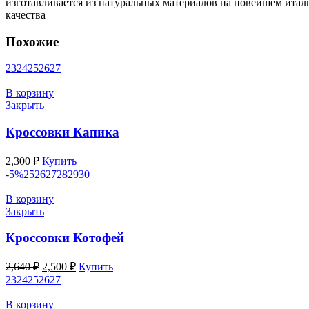
изготавливается из натуральных материалов на новейшем итал
качества
Похожие
23
24
25
26
27
В корзину
Закрыть
Кроссовки Капика
2,300
₽
Купить
-5%
25
26
27
28
29
30
В корзину
Закрыть
Кроссовки Котофей
Первоначальная
Текущая
2,640
₽
2,500
₽
Купить
цена
цена:
23
24
25
26
27
составляла
2,500 ₽.
2,640 ₽.
В корзину