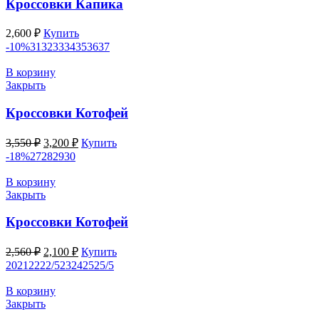
Кроссовки Капика
2,600
₽
Купить
-10%
31
32
33
34
35
36
37
В корзину
Закрыть
Кроссовки Котофей
Первоначальная
Текущая
3,550
₽
3,200
₽
Купить
цена
цена:
-18%
27
28
29
30
составляла
3,200 ₽.
3,550 ₽.
В корзину
Закрыть
Кроссовки Котофей
Первоначальная
Текущая
2,560
₽
2,100
₽
Купить
цена
цена:
20
21
22
22/5
23
24
25
25/5
составляла
2,100 ₽.
2,560 ₽.
В корзину
Закрыть