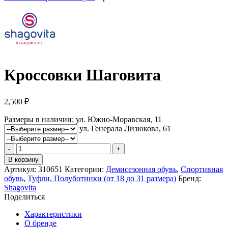
Кроссовки Шаговита
2,500
₽
Размеры в наличии:
ул. Южно-Моравская, 11
ул. Генерала Лизюкова, 61
Количество
товара
В корзину
Кроссовки
Артикул:
310651
Категории:
Демисезонная обувь
,
Спортивная
Шаговита
обувь
,
Туфли, Полуботинки (от 18 до 31 размера)
Бренд:
Shagovita
Поделиться
Характеристики
О бренде