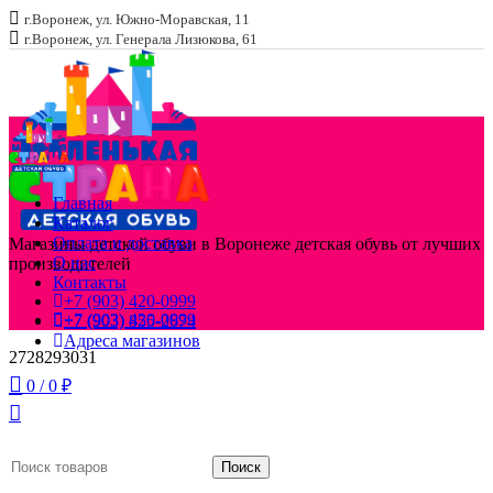
г.Воронеж, ул. Южно-Моравская, 11
г.Воронеж, ул. Генерала Лизюкова, 61
Главная
Каталог
Оплата и доставка
Магазины детской обуви в Воронеже
детская обувь от лучших
О нас
производителей
Контакты
+7 (903) 420-0999
+7 (903) 420-0999
+7 (903) 855-2674
Адреса магазинов
27
28
29
30
31
0
/
0
₽
Поиск