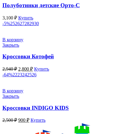
Полуботинки детские Орто-С
3,100
₽
Купить
-5%
25
26
27
28
29
30
В корзину
Закрыть
Кроссовки Котофей
Первоначальная
Текущая
2,940
₽
2,800
₽
Купить
цена
цена:
-64%
22
23
24
25
26
составляла
2,800 ₽.
2,940 ₽.
В корзину
Закрыть
Кроссовки INDIGO KIDS
Первоначальная
Текущая
2,500
₽
900
₽
Купить
цена
цена:
составляла
900 ₽.