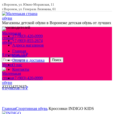
г.Воронеж, ул. Южно-Моравская, 11
г.Воронеж, ул. Генерала Лизюкова, 61
Магазины детской обуви в Воронеже
детская обувь от лучших
производителей
+7 (903) 420-0999
+7 (903) 855-2674
Адреса магазинов
Главная
0
пунктов
/
0
₽
Каталог
Оплата и доставка
Поиск
Меню
О нас
Контакты
+7 (903) 420-0999
22
23
24
25
26
27
0
пунктов
/
0
₽
Увеличить
Главная
Спортивная обувь
Кроссовки INDIGO KIDS