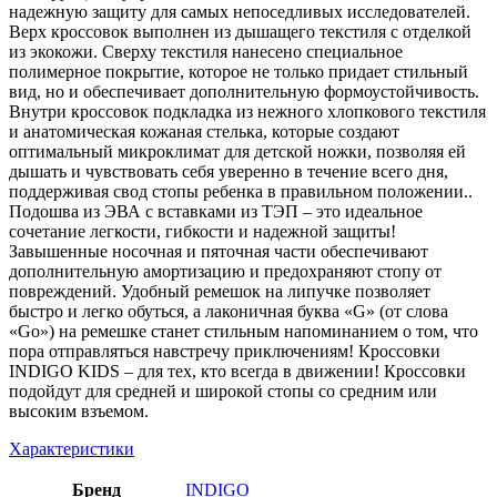
надежную защиту для самых непоседливых исследователей.
Верх кроссовок выполнен из дышащего текстиля с отделкой
из экокожи. Сверху текстиля нанесено специальное
полимерное покрытие, которое не только придает стильный
вид, но и обеспечивает дополнительную формоустойчивость.
Внутри кроссовок подкладка из нежного хлопкового текстиля
и анатомическая кожаная стелька, которые создают
оптимальный микроклимат для детской ножки, позволяя ей
дышать и чувствовать себя уверенно в течение всего дня,
поддерживая свод стопы ребенка в правильном положении..
Подошва из ЭВА с вставками из ТЭП – это идеальное
сочетание легкости, гибкости и надежной защиты!
Завышенные носочная и пяточная части обеспечивают
дополнительную амортизацию и предохраняют стопу от
повреждений. Удобный ремешок на липучке позволяет
быстро и легко обуться, а лаконичная буква «G» (от слова
«Go») на ремешке станет стильным напоминанием о том, что
пора отправляться навстречу приключениям! Кроссовки
INDIGO KIDS – для тех, кто всегда в движении! Кроссовки
подойдут для средней и широкой стопы со средним или
высоким взъемом.
Характеристики
Бренд
INDIGO