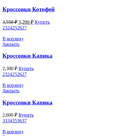
Кроссовки Котофей
Первоначальная
Текущая
3,550
₽
3,200
₽
Купить
цена
цена:
23
24
25
26
27
составляла
3,200 ₽.
3,550 ₽.
В корзину
Закрыть
Кроссовки Капика
2,300
₽
Купить
23
24
25
26
27
В корзину
Закрыть
Кроссовки Капика
2,600
₽
Купить
33
34
35
36
37
В корзину