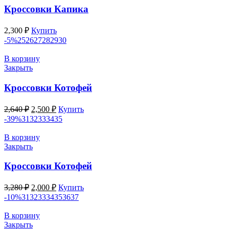
Кроссовки Капика
2,300
₽
Купить
-5%
25
26
27
28
29
30
В корзину
Закрыть
Кроссовки Котофей
Первоначальная
Текущая
2,640
₽
2,500
₽
Купить
цена
цена:
-39%
31
32
33
34
35
составляла
2,500 ₽.
2,640 ₽.
В корзину
Закрыть
Кроссовки Котофей
Первоначальная
Текущая
3,280
₽
2,000
₽
Купить
цена
цена:
-10%
31
32
33
34
35
36
37
составляла
2,000 ₽.
3,280 ₽.
В корзину
Закрыть