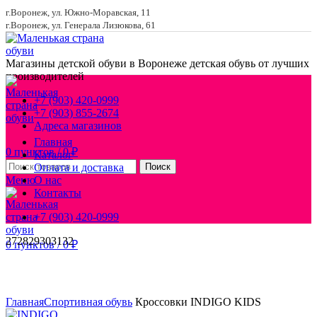
г.Воронеж, ул. Южно-Моравская, 11
г.Воронеж, ул. Генерала Лизюкова, 61
Магазины детской обуви в Воронеже
детская обувь от лучших
производителей
+7 (903) 420-0999
+7 (903) 855-2674
Адреса магазинов
Главная
0
пунктов
/
0
₽
Каталог
Оплата и доставка
Поиск
Меню
О нас
Контакты
+7 (903) 420-0999
27
28
29
30
31
32
0
пунктов
/
0
₽
Увеличить
Главная
Спортивная обувь
Кроссовки INDIGO KIDS