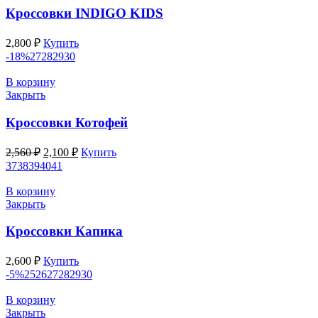
Кроссовки INDIGO KIDS
2,800
₽
Купить
-18%
27
28
29
30
В корзину
Закрыть
Кроссовки Котофей
Первоначальная
Текущая
2,560
₽
2,100
₽
Купить
цена
цена:
37
38
39
40
41
составляла
2,100 ₽.
2,560 ₽.
В корзину
Закрыть
Кроссовки Капика
2,600
₽
Купить
-5%
25
26
27
28
29
30
В корзину
Закрыть