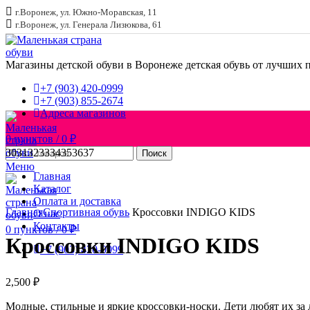
г.Воронеж, ул. Южно-Моравская, 11
г.Воронеж, ул. Генерала Лизюкова, 61
Магазины детской обуви в Воронеже
детская обувь от лучших 
+7 (903) 420-0999
+7 (903) 855-2674
Адреса магазинов
0
пунктов
/
0
₽
30
31
32
33
34
35
36
37
Поиск
Меню
Главная
Каталог
Увеличить
Оплата и доставка
Главная
Спортивная обувь
Кроссовки INDIGO KIDS
О нас
Контакты
0
пунктов
/
0
₽
Кроссовки INDIGO KIDS
+7 (903) 420-0999
2,500
₽
Модные, стильные и яркие кроссовки-носки. Дети любят их за 