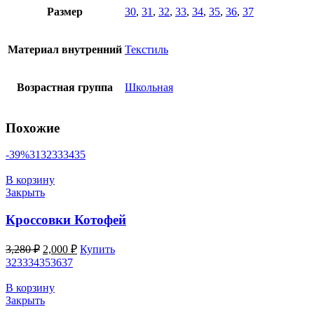
Размер
30
,
31
,
32
,
33
,
34
,
35
,
36
,
37
Материал внутренний
Текстиль
Возрастная группа
Школьная
Похожие
-39%
31
32
33
34
35
В корзину
Закрыть
Кроссовки Котофей
Первоначальная
Текущая
3,280
₽
2,000
₽
Купить
цена
цена:
32
33
34
35
36
37
составляла
2,000 ₽.
3,280 ₽.
В корзину
Закрыть