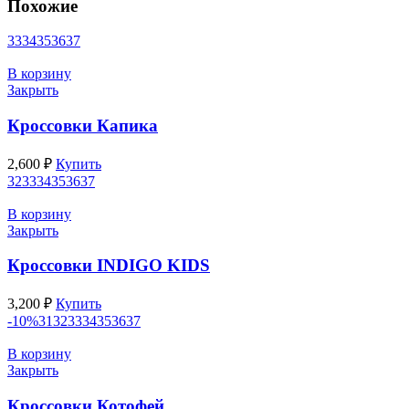
Похожие
33
34
35
36
37
В корзину
Закрыть
Кроссовки Капика
2,600
₽
Купить
32
33
34
35
36
37
В корзину
Закрыть
Кроссовки INDIGO KIDS
3,200
₽
Купить
-10%
31
32
33
34
35
36
37
В корзину
Закрыть
Кроссовки Котофей