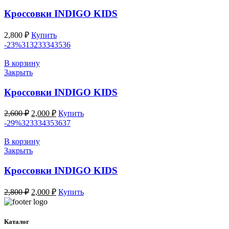
Кроссовки INDIGO KIDS
2,800
₽
Купить
-23%
31
32
33
34
35
36
В корзину
Закрыть
Кроссовки INDIGO KIDS
Первоначальная
Текущая
2,600
₽
2,000
₽
Купить
цена
цена:
-29%
32
33
34
35
36
37
составляла
2,000 ₽.
2,600 ₽.
В корзину
Закрыть
Кроссовки INDIGO KIDS
Первоначальная
Текущая
2,800
₽
2,000
₽
Купить
цена
цена:
составляла
2,000 ₽.
2,800 ₽.
Каталог