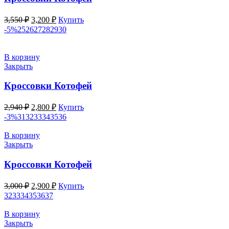
Первоначальная
Текущая
3,550
₽
3,200
₽
Купить
цена
цена:
-5%
25
26
27
28
29
30
составляла
3,200 ₽.
3,550 ₽.
В корзину
Закрыть
Кроссовки Котофей
Первоначальная
Текущая
2,940
₽
2,800
₽
Купить
цена
цена:
-3%
31
32
33
34
35
36
составляла
2,800 ₽.
2,940 ₽.
В корзину
Закрыть
Кроссовки Котофей
Первоначальная
Текущая
3,000
₽
2,900
₽
Купить
цена
цена:
32
33
34
35
36
37
составляла
2,900 ₽.
3,000 ₽.
В корзину
Закрыть