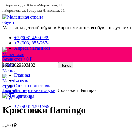
г.Воронеж, ул. Южно-Моравская, 11
г.Воронеж, ул. Генерала Лизюкова, 61
Магазины детской обуви в Воронеже
детская обувь от лучших 
+7 (903) 420-0999
+7 (903) 855-2674
Адреса магазинов
0
пунктов
/
0
₽
26
27
28
29
30
31
32
Поиск
Меню
Главная
Каталог
Увеличить
Оплата и доставка
Главная
Спортивная обувь
Кроссовки flamingo
О нас
Контакты
0
пунктов
/
0
₽
+7 (903) 420-0999
Кроссовки flamingo
2,700
₽