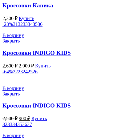
Кроссовки Капика
2,300
₽
Купить
-23%
31
32
33
34
35
36
В корзину
Закрыть
Кроссовки INDIGO KIDS
Первоначальная
Текущая
2,600
₽
2,000
₽
Купить
цена
цена:
-64%
22
23
24
25
26
составляла
2,000 ₽.
2,600 ₽.
В корзину
Закрыть
Кроссовки INDIGO KIDS
Первоначальная
Текущая
2,500
₽
900
₽
Купить
цена
цена:
32
33
34
35
36
37
составляла
900 ₽.
2,500 ₽.
В корзину