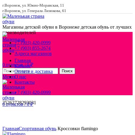
г.Воронеж, ул. Южно-Моравская, 11
г.Воронеж, ул. Генерала Лизюкова, 61
Магазины детской обуви в Воронеже
детская обувь от лучших
производителей
+7 (903) 420-0999
+7 (903) 855-2674
Адреса магазинов
Главная
0
пунктов
/
0
₽
Каталог
Оплата и доставка
Поиск
Меню
О нас
Контакты
+7 (903) 420-0999
25
26
27
28
29
30
31
0
пунктов
/
0
₽
Увеличить
Главная
Спортивная обувь
Кроссовки flamingo