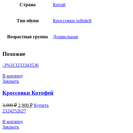
Страна
Китай
Тип обуви
Кроссовки softshell
Возрастная группа
Дошкольная
Похожие
-3%
31
32
33
34
35
36
В корзину
Закрыть
Кроссовки Котофей
Первоначальная
Текущая
3,000
₽
2,900
₽
Купить
цена
цена:
23
24
25
26
27
составляла
2,900 ₽.
3,000 ₽.
В корзину
Закрыть