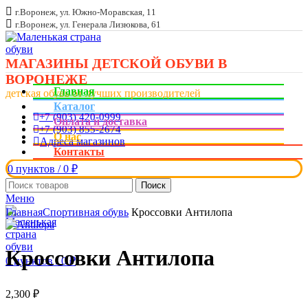
г.Воронеж, ул. Южно-Моравская, 11
г.Воронеж, ул. Генерала Лизюкова, 61
МАГАЗИНЫ ДЕТСКОЙ ОБУВИ В
ВОРОНЕЖЕ
Главная
детская обувь от лучших производителей
Каталог
+7 (903) 420-0999
Оплата и доставка
+7 (903) 855-2674
О нас
Адреса магазинов
Контакты
0
пунктов
/
0
₽
Поиск
Меню
Увеличить
Главная
Спортивная обувь
Кроссовки Антилопа
Кроссовки Антилопа
0
пунктов
/
0
₽
2,300
₽