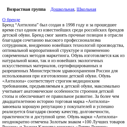
Возрастная группа
Дошкольная
,
Школьная
О бренде
Бренд “Антилопа” был создан в 1998 году и за прошедшее
время стал одним из известнейших среди российских брендов
детской обуви. Бренд смог занять прочные позиции в отрасли
благодаря сочетанию высокого профессионализма
сотрудников, внедрению новейших технологий производства,
оптимальной корпоративной структуре и применению
современных методов маркетинга. Обувь изготовляется как из
натуральной кожи, так и из новейших экологичных
искусственных материалов, сертифицированных и
разрешенных Министерством здравоохранения России для
использования при изготовлении детской обуви. Обувь
«Антилопа» соответствует строгим медицинским
требованиям, предъявляемым к детской обуви, максимально
учитывает анатомические особенности строения детской
стопы и обеспечивает ее правильное развитие. За более чем
двадцатилетнюю историю торговая марка «Антилопа»
завоевала хорошую репутацию у покупателей и успешно
реализуется благодаря своему качеству, долговечности,
практичности и доступной цене. Обувь марки «Антилопа»
неоднократно отмечена Золотым знаком «100 Лучших товаров
России» и Знаком Качества конкурса «Детям Лучшее».