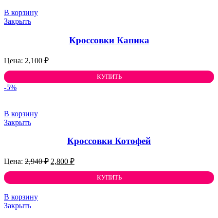
В корзину
Закрыть
Кроссовки Капика
2,100
₽
КУПИТЬ
-5%
В корзину
Закрыть
Кроссовки Котофей
Первоначальная
Текущая
2,940
₽
2,800
₽
цена
цена:
составляла
КУПИТЬ
2,800 ₽.
2,940 ₽.
В корзину
Закрыть