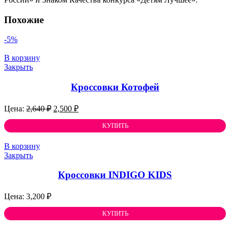
Похожие
-5%
В корзину
Закрыть
Кроссовки Котофей
Первоначальная
Текущая
2,640
₽
2,500
₽
цена
цена:
составляла
КУПИТЬ
2,500 ₽.
2,640 ₽.
В корзину
Закрыть
Кроссовки INDIGO KIDS
3,200
₽
КУПИТЬ