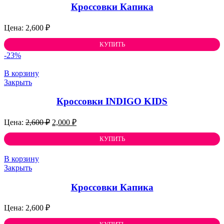
Кроссовки Капика
2,600
₽
КУПИТЬ
-23%
В корзину
Закрыть
Кроссовки INDIGO KIDS
Первоначальная
Текущая
2,600
₽
2,000
₽
цена
цена:
составляла
КУПИТЬ
2,000 ₽.
2,600 ₽.
В корзину
Закрыть
Кроссовки Капика
2,600
₽