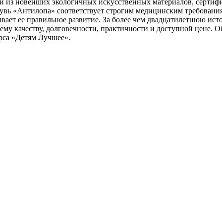
так и из новейших экологичных искусственных материалов, сер
бувь «Антилопа» соответствует строгим медицинским требовани
ивает ее правильное развитие. За более чем двадцатилетнюю ис
оему качеству, долговечности, практичности и доступной цене.
рса «Детям Лучшее».