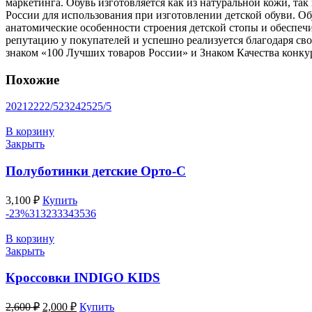
маркетинга. Обувь изготовляется как из натуральной кожи, 
России для использования при изготовлении детской обуви. О
анатомические особенности строения детской стопы и обеспеч
репутацию у покупателей и успешно реализуется благодаря св
знаком «100 Лучших товаров России» и Знаком Качества конку
Похожие
20
21
22
22/5
23
24
25
25/5
В корзину
Закрыть
Полуботинки детские Орто-С
3,100
₽
Купить
-23%
31
32
33
34
35
36
В корзину
Закрыть
Кроссовки INDIGO KIDS
Первоначальная
Текущая
2,600
₽
2,000
₽
Купить