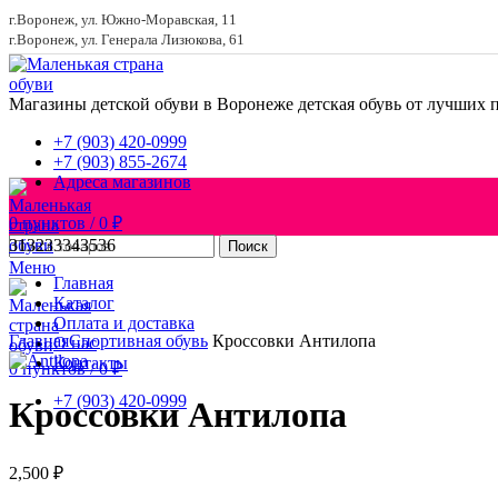
г.Воронеж, ул. Южно-Моравская, 11
г.Воронеж, ул. Генерала Лизюкова, 61
Магазины детской обуви в Воронеже
детская обувь от лучших 
+7 (903) 420-0999
+7 (903) 855-2674
Адреса магазинов
0
пунктов
/
0
₽
31
32
33
34
35
36
Поиск
Меню
Главная
Каталог
Увеличить
Оплата и доставка
Главная
Спортивная обувь
Кроссовки Антилопа
О нас
Контакты
0
пунктов
/
0
₽
+7 (903) 420-0999
Кроссовки Антилопа
2,500
₽