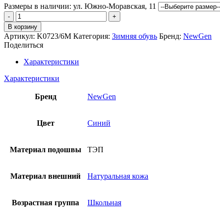
Размеры в наличии:
ул. Южно-Моравская, 11
Количество
товара
В корзину
Ботинки
Артикул:
K0723/6M
Категория:
Зимняя обувь
Бренд:
NewGen
NewGen
Поделиться
Характеристики
Характеристики
Бренд
NewGen
Цвет
Синий
Материал подошвы
ТЭП
Материал внешний
Натуральная кожа
Возрастная группа
Школьная