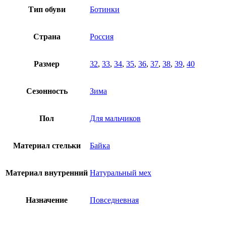
Тип обуви
Ботинки
Страна
Россия
Размер
32
,
33
,
34
,
35
,
36
,
37
,
38
,
39
,
40
Сезонность
Зима
Пол
Для мальчиков
Материал стельки
Байка
Материал внутренний
Натуральный мех
Назначение
Повседневная