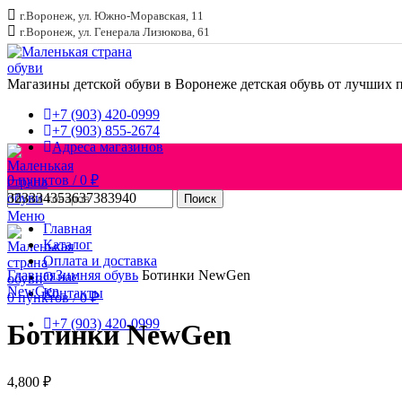
г.Воронеж, ул. Южно-Моравская, 11
г.Воронеж, ул. Генерала Лизюкова, 61
Магазины детской обуви в Воронеже
детская обувь от лучших 
+7 (903) 420-0999
+7 (903) 855-2674
Адреса магазинов
0
пунктов
/
0
₽
32
33
34
35
36
37
38
39
40
Поиск
Меню
Главная
Каталог
Увеличить
Оплата и доставка
Главная
Зимняя обувь
Ботинки NewGen
О нас
NewGen
Контакты
0
пунктов
/
0
₽
+7 (903) 420-0999
Ботинки NewGen
4,800
₽