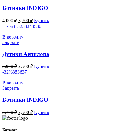
Ботинки INDIGO
Первоначальная
Текущая
4,000
₽
3,700
₽
Купить
цена
цена:
-17%
31
32
33
34
35
36
составляла
3,700 ₽.
4,000 ₽.
В корзину
Закрыть
Дутики Антилопа
Первоначальная
Текущая
3,000
₽
2,500
₽
Купить
цена
цена:
-32%
35
36
37
составляла
2,500 ₽.
3,000 ₽.
В корзину
Закрыть
Ботинки INDIGO
Первоначальная
Текущая
3,700
₽
2,500
₽
Купить
цена
цена:
составляла
2,500 ₽.
3,700 ₽.
Каталог