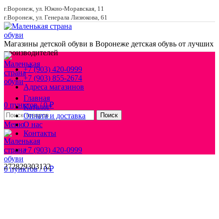
г.Воронеж, ул. Южно-Моравская, 11
г.Воронеж, ул. Генерала Лизюкова, 61
Магазины детской обуви в Воронеже
детская обувь от лучших
производителей
+7 (903) 420-0999
+7 (903) 855-2674
Адреса магазинов
Главная
0
пунктов
/
0
₽
Каталог
Оплата и доставка
Поиск
Меню
О нас
Контакты
+7 (903) 420-0999
27
28
29
30
31
32
0
пунктов
/
0
₽