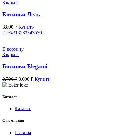
Закрыть
Ботинки Лель
3,800
₽
Купить
-19%
31
32
33
34
35
36
В корзину
Закрыть
Ботинки Elegami
Первоначальная
Текущая
3,700
₽
3,000
₽
Купить
цена
цена:
составляла
3,000 ₽.
3,700 ₽.
Каталог
Каталог
О компании
Главная