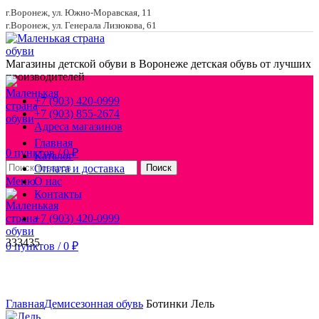
г.Воронеж, ул. Южно-Моравская, 11
г.Воронеж, ул. Генерала Лизюкова, 61
Магазины детской обуви в Воронеже
детская обувь от лучших
производителей
+7 (903) 420-0999
+7 (903) 855-2674
Адреса магазинов
Главная
0
пунктов
/
0
₽
Каталог
Оплата и доставка
Поиск
Меню
О нас
Контакты
+7 (903) 420-0999
33
34
35
0
пунктов
/
0
₽
Увеличить
Главная
Демисезонная обувь
Ботинки Лель