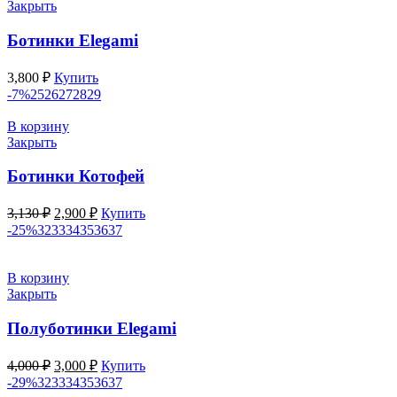
Закрыть
Ботинки Elegami
3,800
₽
Купить
-7%
25
26
27
28
29
В корзину
Закрыть
Ботинки Котофей
Первоначальная
Текущая
3,130
₽
2,900
₽
Купить
цена
цена:
-25%
32
33
34
35
36
37
составляла
2,900 ₽.
3,130 ₽.
В корзину
Закрыть
Полуботинки Elegami
Первоначальная
Текущая
4,000
₽
3,000
₽
Купить
цена
цена:
-29%
32
33
34
35
36
37
составляла
3,000 ₽.