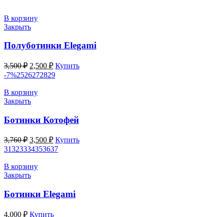
4,000 ₽.
В корзину
Закрыть
Полуботинки Elegami
Первоначальная
Текущая
3,500
₽
2,500
₽
Купить
цена
цена:
-7%
25
26
27
28
29
составляла
2,500 ₽.
3,500 ₽.
В корзину
Закрыть
Ботинки Котофей
Первоначальная
Текущая
3,760
₽
3,500
₽
Купить
цена
цена:
31
32
33
34
35
36
37
составляла
3,500 ₽.
3,760 ₽.
В корзину
Закрыть
Ботинки Elegami
4,000
₽
Купить