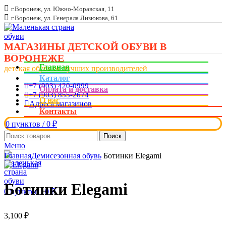
г.Воронеж, ул. Южно-Моравская, 11
г.Воронеж, ул. Генерала Лизюкова, 61
МАГАЗИНЫ ДЕТСКОЙ ОБУВИ В
ВОРОНЕЖЕ
Главная
детская обувь от лучших производителей
Каталог
+7 (903) 420-0999
Оплата и доставка
+7 (903) 855-2674
О нас
Адреса магазинов
Контакты
0
пунктов
/
0
₽
Поиск
Меню
Увеличить
Главная
Демисезонная обувь
Ботинки Elegami
Ботинки Elegami
0
пунктов
/
0
₽
3,100
₽