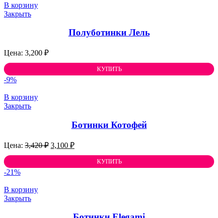
В корзину
Закрыть
Полуботинки Лель
3,200
₽
КУПИТЬ
-9%
В корзину
Закрыть
Ботинки Котофей
Первоначальная
Текущая
3,420
₽
3,100
₽
цена
цена:
составляла
КУПИТЬ
3,100 ₽.
3,420 ₽.
-21%
В корзину
Закрыть
Ботинки Elegami