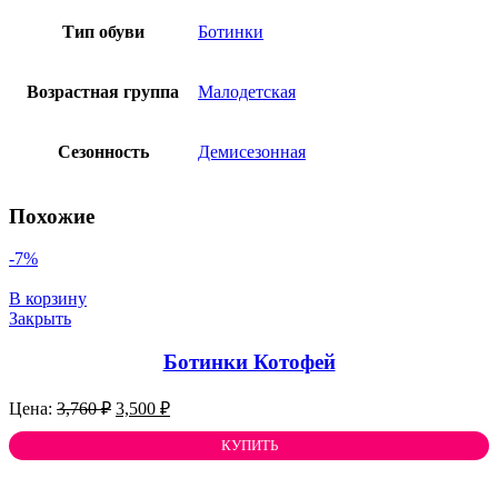
Тип обуви
Ботинки
Возрастная группа
Малодетская
Сезонность
Демисезонная
Похожие
-7%
В корзину
Закрыть
Ботинки Котофей
Первоначальная
Текущая
3,760
₽
3,500
₽
цена
цена:
составляла
КУПИТЬ
3,500 ₽.
3,760 ₽.