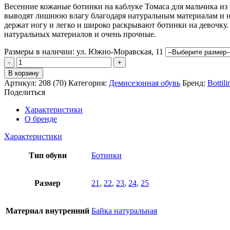
Весенние кожаные ботинки на каблуке Томаса для мальчика из
выводят лишнюю влагу благодаря натуральным материалам и н
держат ногу и легко и широко раскрывают ботинки на девочку.
натуральных материалов и очень прочные.
Размеры в наличии:
ул. Южно-Моравская, 11
Количество
товара
В корзину
Ботинки
Артикул:
208 (70)
Категория:
Демисезонная обувь
Бренд:
Bottili
Боттилини
Поделиться
Характеристики
О бренде
Характеристики
Тип обуви
Ботинки
Размер
21
,
22
,
23
,
24
,
25
Материал внутренний
Байка натуральная