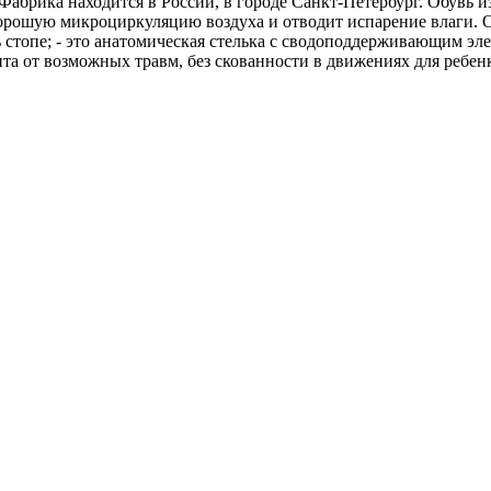
Фабрика находится в России, в городе Санкт-Петербург. Обувь и
хорошую микроциркуляцию воздуха и отводит испарение влаги. О
стопе; - это анатомическая стелька с сводоподдерживающим эле
та от возможных травм, без скованности в движениях для ребен