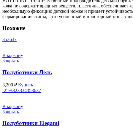
BOTTILINI - это отечественный производитель детской обуви. 
кожа не содержит вредных веществ, пластична, обеспечивает 
необходимую фиксацию детской ножке и придает устойчивость 
формирования стопы; - это усиленный и просторный нос - защи
Похожие
35
36
37
В корзину
Закрыть
Полуботинки Лель
3,200
₽
Купить
-25%
32
33
34
35
36
37
В корзину
Закрыть
Полуботинки Elegami