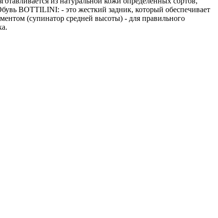
зготавливается из натуральной кожи определенных сортов,
бувь BOTTILINI: - это жесткий задник, который обеспечивает
ментом (супинатор средней высоты) - для правильного
ка.