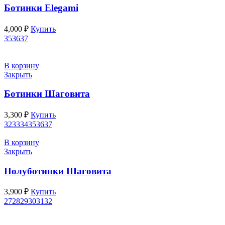
Ботинки Elegami
4,000
₽
Купить
35
36
37
В корзину
Закрыть
Ботинки Шаговита
3,300
₽
Купить
32
33
34
35
36
37
В корзину
Закрыть
Полуботинки Шаговита
3,900
₽
Купить
27
28
29
30
31
32