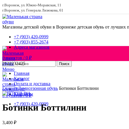
г.Воронеж, ул. Южно-Моравская, 11
г.Воронеж, ул. Генерала Лизюкова, 61
Магазины детской обуви в Воронеже
детская обувь от лучших 
+7 (903) 420-0999
+7 (903) 855-2674
Адреса магазинов
0
пунктов
/
0
₽
21
22
23
24
25
Поиск
Меню
Главная
Каталог
Увеличить
Оплата и доставка
Главная
Демисезонная обувь
Ботинки Боттилини
О нас
Контакты
0
пунктов
/
0
₽
+7 (903) 420-0999
Ботинки Боттилини
3,400
₽