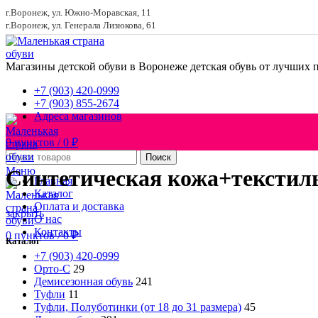
г.Воронеж, ул. Южно-Моравская, 11
г.Воронеж, ул. Генерала Лизюкова, 61
Магазины детской обуви в Воронеже
детская обувь от лучших 
+7 (903) 420-0999
+7 (903) 855-2674
Адреса магазинов
0
пунктов
/
0
₽
Поиск
Меню
Синтетическая кожа+текстил
Главная
Каталог
Оплата и доставка
закрыть
О нас
Контакты
0
пунктов
/
0
₽
Каталог
+7 (903) 420-0999
Орто-С
29
Демисезонная обувь
241
Туфли
11
Туфли, Полуботинки (от 18 до 31 размера)
45