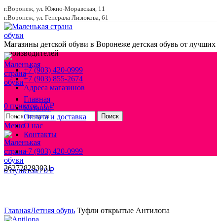
г.Воронеж, ул. Южно-Моравская, 11
г.Воронеж, ул. Генерала Лизюкова, 61
Магазины детской обуви в Воронеже
детская обувь от лучших
производителей
+7 (903) 420-0999
+7 (903) 855-2674
Адреса магазинов
Главная
0
пунктов
/
0
₽
Каталог
Оплата и доставка
Поиск
Меню
О нас
Контакты
+7 (903) 420-0999
26
27
28
29
30
31
0
пунктов
/
0
₽
Увеличить
Главная
Летняя обувь
Туфли открытые Антилопа