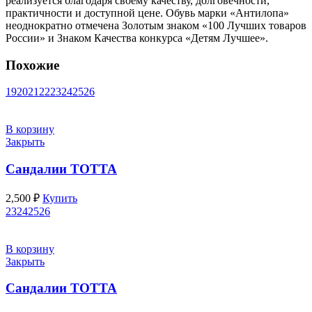
реализуется благодаря своему качеству, долговечности,
практичности и доступной цене. Обувь марки «Антилопа»
неоднократно отмечена Золотым знаком «100 Лучших товаров
России» и Знаком Качества конкурса «Детям Лучшее».
Похожие
19
20
21
22
23
24
25
26
В корзину
Закрыть
Сандалии ТОТТА
2,500
₽
Купить
23
24
25
26
В корзину
Закрыть
Сандалии ТОТТА