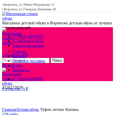
г.Воронеж, ул. Южно-Моравская, 11
г.Воронеж, ул. Генерала Лизюкова, 61
Магазины детской обуви в Воронеже
детская обувь от лучших
производителей
+7 (903) 420-0999
+7 (903) 855-2674
Адреса магазинов
Главная
0
пунктов
/
0
₽
Каталог
Оплата и доставка
Поиск
Меню
О нас
Контакты
+7 (903) 420-0999
25
26
27
28
29
0
пунктов
/
0
₽
Увеличить
Главная
Летняя обувь
Туфли летние Капика