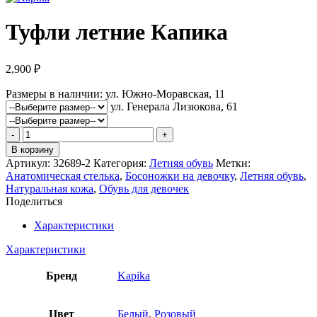
Туфли летние Капика
2,900
₽
Размеры в наличии:
ул. Южно-Моравская, 11
ул. Генерала Лизюкова, 61
Количество
товара
В корзину
Туфли
Артикул:
32689-2
Категория:
Летняя обувь
Метки:
летние
Анатомическая стелька
,
Босоножки на девочку
,
Летняя обувь
,
Капика
Натуральная кожа
,
Обувь для девочек
Поделиться
Характеристики
Характеристики
Бренд
Kapika
Цвет
Белый
,
Розовый