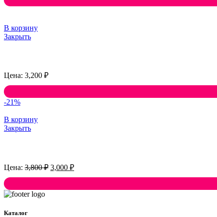
В корзину
Закрыть
3,200
₽
-21%
В корзину
Закрыть
Первоначальная
Текущая
3,800
₽
3,000
₽
цена
цена:
составляла
3,000 ₽.
3,800 ₽.
Каталог