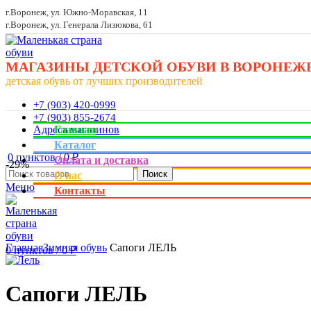
г.Воронеж, ул. Южно-Моравская, 11
г.Воронеж, ул. Генерала Лизюкова, 61
МАГАЗИНЫ ДЕТСКОЙ ОБУВИ В ВОРОНЕЖ
детская обувь от лучших производителей
+7 (903) 420-0999
+7 (903) 855-2674
Адреса магазинов
Главная
Каталог
0
пунктов
/
0
₽
Оплата и доставка
-29%
Поиск
О нас
Меню
Контакты
Увеличить
Главная
Зимняя обувь
Сапоги ЛЕЛЬ
0
пунктов
/
0
₽
Сапоги ЛЕЛЬ