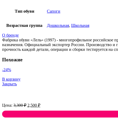
Тип обуви
Сапоги
Возрастная группа
Дошкольная
,
Школьная
О бренде
Фабрика обуви «Лель» (1997) - многопрофильное российское п
назначения. Официальный экспортер России. Производство и г
прочность каждой детали, операции и сборки тестируется на с
Похожие
-24%
В корзину
Закрыть
Первоначальная
Текущая
3,300
₽
2,500
₽
цена
цена:
составляла
2,500 ₽.