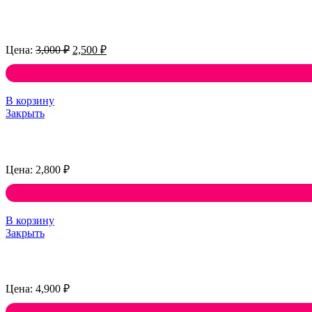
Первоначальная
Текущая
3,000
₽
2,500
₽
цена
цена:
составляла
2,500 ₽.
3,000 ₽.
В корзину
Закрыть
2,800
₽
В корзину
Закрыть
4,900
₽