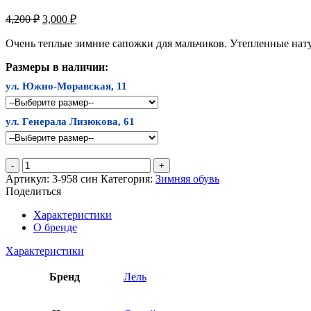
Первоначальная
Текущая
4,200
₽
3,000
₽
цена
цена:
составляла
Очень теплые зимние сапожки для мальчиков. Утепленные нат
3,000 ₽.
4,200 ₽.
Размеры в наличии:
ул. Южно-Моравская, 11
ул. Генерала Лизюкова, 61
Количество
товара
Артикул:
3-958 син
Категория:
Зимняя обувь
Сапоги
Поделиться
ЛЕЛЬ
Характеристики
О бренде
Характеристики
Бренд
Лель