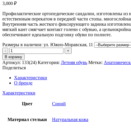
3,000
₽
Профилактические ортопедические сандалии, изготовлены из н
естественным перекатом в передней части стопы. многослойна
Внутренняя часть жесткого фиксирующего задника изготовлена
мягкий кант смягчает контакт голени с обувью, а цельнокрой
обеспечивают идеальную подгонку обуви по полноте.
Размеры в наличии:
ул. Южно-Моравская, 11
Количество
товара
В корзину
Сандалии
Артикул:
133(24)
Категория:
Летняя обувь
Метки:
Анатомическа
Bottilini
Поделиться
Характеристики
О бренде
Характеристики
Цвет
Синий
Материал стельки
Натуральная кожа