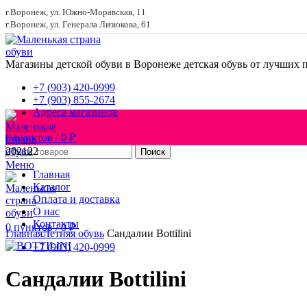
г.Воронеж, ул. Южно-Моравская, 11
г.Воронеж, ул. Генерала Лизюкова, 61
Магазины детской обуви в Воронеже
детская обувь от лучших 
+7 (903) 420-0999
+7 (903) 855-2674
Адреса магазинов
0
пунктов
/
0
₽
20
21
22
Поиск
Меню
Главная
Каталог
Оплата и доставка
О нас
Увеличить
Контакты
0
пунктов
/
0
₽
Главная
Летняя обувь
Сандалии Bottilini
+7 (903) 420-0999
Сандалии Bottilini