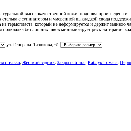
атуральной высококачественной кожи. подошва произведена из и
я стелька с супинатором и умеренной выкладкой свода поддержи
 из термопласта, который не деформируется и держит заднюю ча
ная подкладка без лишних швов минимизирует риск натирания ко
ул. Генерала Лизюкова, 61
я стелька
,
Жесткий задник
,
Закрытый нос
,
Каблук Томаса
,
Перв