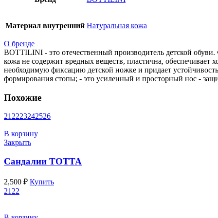
Материал внутренний
Натуральная кожа
О бренде
BOTTILINI - это отечественный производитель детской обуви. 
кожа не содержит вредных веществ, пластична, обеспечивает 
необходимую фиксацию детской ножке и придает устойчивость 
формирования стопы; - это усиленный и просторный нос - защи
Похожие
21
22
23
24
25
26
В корзину
Закрыть
Сандалии ТОТТА
2,500
₽
Купить
21
22
В корзину