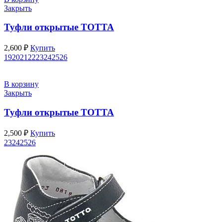
Закрыть
Туфли открытые ТОТТА
2,600
₽
Купить
19
20
21
22
23
24
25
26
В корзину
Закрыть
Туфли открытые ТОТТА
2,500
₽
Купить
23
24
25
26