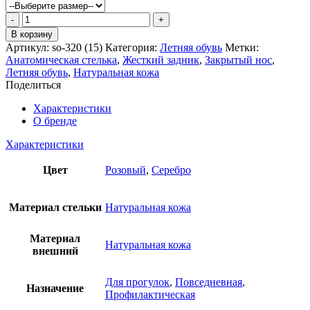
Количество
товара
В корзину
Сандалии
Артикул:
so-320 (15)
Категория:
Летняя обувь
Метки:
Bottilini
Анатомическая стелька
,
Жесткий задник
,
Закрытый нос
,
Летняя обувь
,
Натуральная кожа
Поделиться
Характеристики
О бренде
Характеристики
Цвет
Розовый
,
Серебро
Материал стельки
Натуральная кожа
Материал
Натуральная кожа
внешний
Для прогулок
,
Повседневная
,
Назначение
Профилактическая