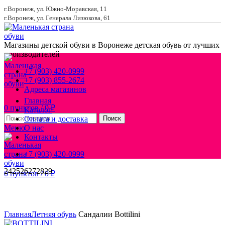
г.Воронеж, ул. Южно-Моравская, 11
г.Воронеж, ул. Генерала Лизюкова, 61
Магазины детской обуви в Воронеже
детская обувь от лучших
производителей
+7 (903) 420-0999
+7 (903) 855-2674
Адреса магазинов
Главная
0
пунктов
/
0
₽
Каталог
Оплата и доставка
Поиск
Меню
О нас
Контакты
+7 (903) 420-0999
24
25
26
27
28
29
0
пунктов
/
0
₽
Увеличить
Главная
Летняя обувь
Сандалии Bottilini