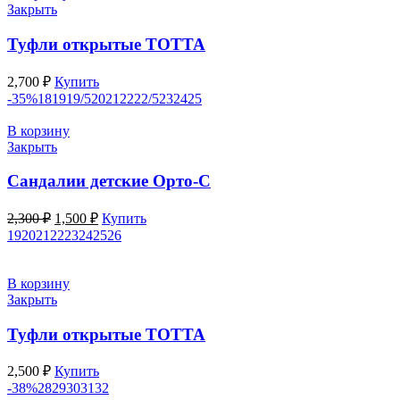
Закрыть
Туфли открытые ТОТТА
2,700
₽
Купить
-35%
18
19
19/5
20
21
22
22/5
23
24
25
В корзину
Закрыть
Сандалии детские Орто-С
Первоначальная
Текущая
2,300
₽
1,500
₽
Купить
цена
цена:
19
20
21
22
23
24
25
26
составляла
1,500 ₽.
2,300 ₽.
В корзину
Закрыть
Туфли открытые ТОТТА
2,500
₽
Купить
-38%
28
29
30
31
32