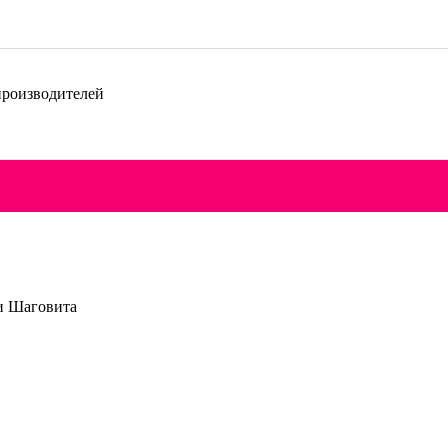
производителей
и Шаговита