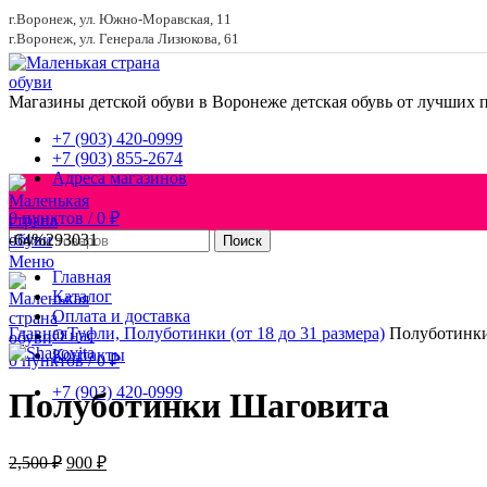
г.Воронеж, ул. Южно-Моравская, 11
г.Воронеж, ул. Генерала Лизюкова, 61
Магазины детской обуви в Воронеже
детская обувь от лучших 
+7 (903) 420-0999
+7 (903) 855-2674
Адреса магазинов
0
пунктов
/
0
₽
-64%
29
30
31
Поиск
Меню
Главная
Каталог
Увеличить
Оплата и доставка
Главная
Туфли, Полуботинки (от 18 до 31 размера)
Полуботинк
О нас
Контакты
0
пунктов
/
0
₽
+7 (903) 420-0999
Полуботинки Шаговита
Первоначальная
Текущая
2,500
₽
900
₽
цена
цена: