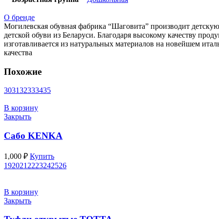
О бренде
Могилевская обувная фабрика “Шаговита” производит детскую 
детской обуви из Беларуси. Благодаря высокому качеству прод
изготавливается из натуральных материалов на новейшем итал
качества
Похожие
30
31
32
33
34
35
В корзину
Закрыть
Сабо KENKA
1,000
₽
Купить
19
20
21
22
23
24
25
26
В корзину
Закрыть