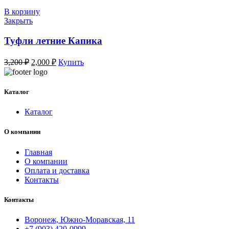
В корзину
Закрыть
Туфли летние Капика
Первоначальная
Текущая
3,200
₽
2,000
₽
Купить
цена
цена:
составляла
2,000 ₽.
3,200 ₽.
Каталог
Каталог
О компании
Главная
О компании
Оплата и доставка
Контакты
Контакты
Воронеж, Южно-Моравская, 11
+7 (903) 420-0999