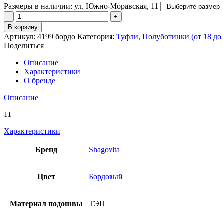
составляла
Размеры в наличии:
900 ₽.
ул. Южно-Моравская, 11
Количество
2,500 ₽.
товара
В корзину
Полуботинки
Артикул:
4199 бордо
Категория:
Туфли, Полуботинки (от 18 до 
Шаговита
Поделиться
Описание
Характеристики
О бренде
Описание
11
Характеристики
Бренд
Shagovita
Цвет
Бордовый
Материал подошвы
ТЭП