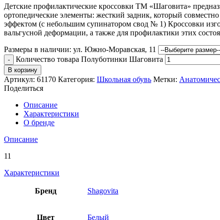
Детские профилактические кроссовки ТМ «Шаговита» предназн
ортопедические элементы: жесткий задник, который совместн
эффектом (с небольшим супинатором свод № 1) Кроссовки изго
вальгусной деформации, а также для профилактики этих состо
Размеры в наличии:
ул. Южно-Моравская, 11
Количество товара Полуботинки Шаговита
В корзину
Артикул:
61170
Категория:
Школьная обувь
Метки:
Анатомичес
Поделиться
Описание
Характеристики
О бренде
Описание
11
Характеристики
Бренд
Shagovita
Цвет
Белый