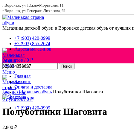
г.Воронеж, ул. Южно-Моравская, 11
г.Воронеж, ул. Генерала Лизюкова, 61
Магазины детской обуви в Воронеже
детская обувь от лучших 
+7 (903) 420-0999
+7 (903) 855-2674
Адреса магазинов
0
пунктов
/
0
₽
32
33
34
35
36
37
Поиск
Меню
Главная
Каталог
Увеличить
Оплата и доставка
Главная
Школьная обувь
Полуботинки Шаговита
О нас
Контакты
0
пунктов
/
0
₽
+7 (903) 420-0999
Полуботинки Шаговита
2,800
₽