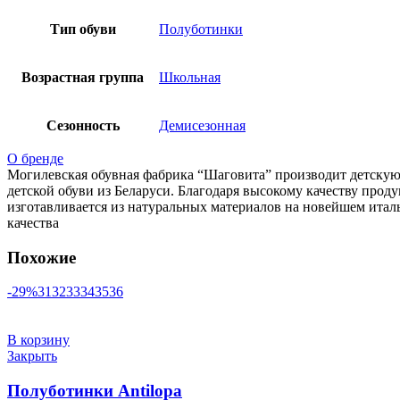
Тип обуви
Полуботинки
Возрастная группа
Школьная
Сезонность
Демисезонная
О бренде
Могилевская обувная фабрика “Шаговита” производит детскую 
детской обуви из Беларуси. Благодаря высокому качеству прод
изготавливается из натуральных материалов на новейшем итал
качества
Похожие
-29%
31
32
33
34
35
36
В корзину
Закрыть
Полуботинки Antilopа