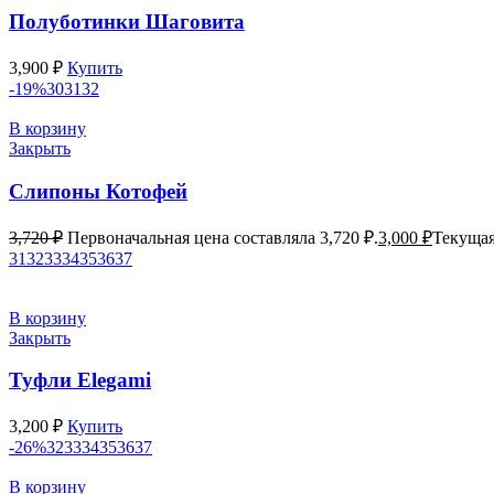
Полуботинки Шаговита
3,900
₽
Купить
-19%
30
31
32
В корзину
Закрыть
Слипоны Котофей
3,720
₽
Первоначальная цена составляла 3,720 ₽.
3,000
₽
Текущая
31
32
33
34
35
36
37
В корзину
Закрыть
Туфли Elegami
3,200
₽
Купить
-26%
32
33
34
35
36
37
В корзину