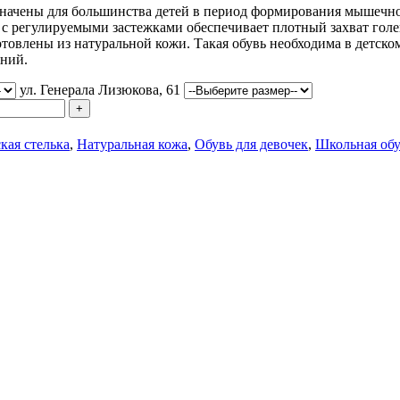
ачены для большинства детей в период формирования мышечно-
о с регулируемыми застежками обеспечивает плотный захват го
товлены из натуральной кожи. Такая обувь необходима в детско
яний.
ул. Генерала Лизюкова, 61
кая стелька
,
Натуральная кожа
,
Обувь для девочек
,
Школьная об