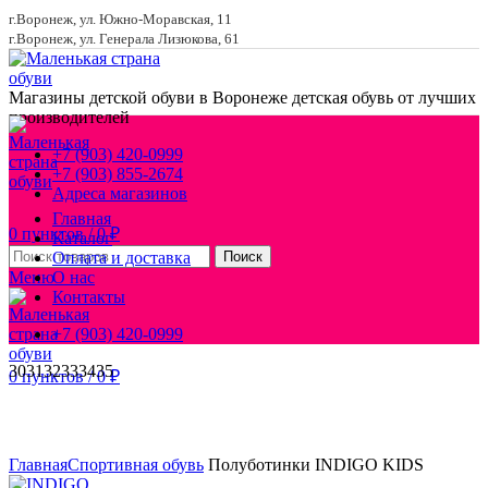
г.Воронеж, ул. Южно-Моравская, 11
г.Воронеж, ул. Генерала Лизюкова, 61
Магазины детской обуви в Воронеже
детская обувь от лучших
производителей
+7 (903) 420-0999
+7 (903) 855-2674
Адреса магазинов
Главная
0
пунктов
/
0
₽
Каталог
Оплата и доставка
Поиск
Меню
О нас
Контакты
+7 (903) 420-0999
30
31
32
33
34
35
0
пунктов
/
0
₽
Увеличить
Главная
Спортивная обувь
Полуботинки INDIGO KIDS