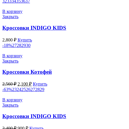
32
33
34
35
36
37
В корзину
Закрыть
Кроссовки INDIGO KIDS
2,800
₽
Купить
-18%
27
28
29
30
В корзину
Закрыть
Кроссовки Котофей
Первоначальная
Текущая
2,560
₽
2,100
₽
Купить
цена
цена:
-63%
23
24
25
26
27
28
29
составляла
2,100 ₽.
2,560 ₽.
В корзину
Закрыть
Кроссовки INDIGO KIDS
Первоначальная
Текущая
2,400
₽
900
₽
Купить