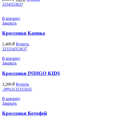
цена
цена:
33
34
35
36
37
составляла
900 ₽.
2,400 ₽.
В корзину
Закрыть
Кроссовки Капика
2,400
₽
Купить
32
33
34
35
36
37
В корзину
Закрыть
Кроссовки INDIGO KIDS
3,200
₽
Купить
-39%
31
32
33
34
35
В корзину
Закрыть
Кроссовки Котофей