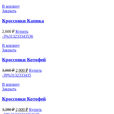
составляла
2,000 ₽.
2,800 ₽.
В корзину
Закрыть
Кроссовки Капика
2,600
₽
Купить
-3%
31
32
33
34
35
36
В корзину
Закрыть
Кроссовки Котофей
Первоначальная
Текущая
3,000
₽
2,900
₽
Купить
цена
цена:
-39%
31
32
33
34
35
составляла
2,900 ₽.
3,000 ₽.
В корзину
Закрыть
Кроссовки Котофей
Первоначальная
Текущая
3,280
₽
2,000
₽
Купить
цена
цена: