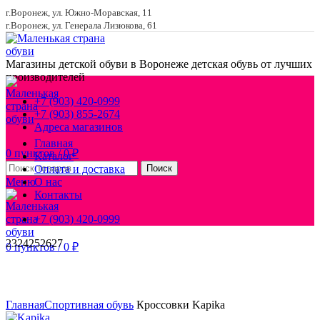
г.Воронеж, ул. Южно-Моравская, 11
г.Воронеж, ул. Генерала Лизюкова, 61
Магазины детской обуви в Воронеже
детская обувь от лучших
производителей
+7 (903) 420-0999
+7 (903) 855-2674
Адреса магазинов
Главная
0
пунктов
/
0
₽
Каталог
Оплата и доставка
Поиск
Меню
О нас
Контакты
+7 (903) 420-0999
23
24
25
26
27
0
пунктов
/
0
₽
Увеличить
Главная
Спортивная обувь
Кроссовки Kapika