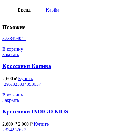
Бренд
Kapika
Похожие
37
38
39
40
41
В корзину
Закрыть
Кроссовки Капика
2,600
₽
Купить
-29%
32
33
34
35
36
37
В корзину
Закрыть
Кроссовки INDIGO KIDS
Первоначальная
Текущая
2,800
₽
2,000
₽
Купить
цена
цена:
23
24
25
26
27