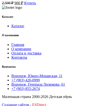
Первоначальная
Текущая
2,500
₽
900
₽
Купить
цена
цена:
составляла
900 ₽.
2,500 ₽.
Каталог
Каталог
О компании
Главная
О компании
Оплата и доставка
Контакты
Контакты
Воронеж, Южно-Моравская, 11
+7 (903) 420-0999
Воронеж, Генерала Лизюкова, 61
+7 (903) 855-2674
Маленькая страна
2000-2026 Детская обувь
Создание сайтов -
ESDirect