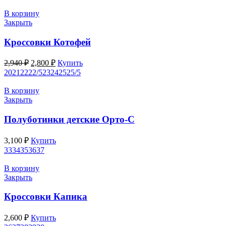
В корзину
Закрыть
Кроссовки Котофей
Первоначальная
Текущая
2,940
₽
2,800
₽
Купить
цена
цена:
20
21
22
22/5
23
24
25
25/5
составляла
2,800 ₽.
2,940 ₽.
В корзину
Закрыть
Полуботинки детские Орто-С
3,100
₽
Купить
33
34
35
36
37
В корзину
Закрыть
Кроссовки Капика
2,600
₽
Купить