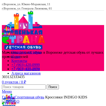
г.Воронеж, ул. Южно-Моравская, 11
г.Воронеж, ул. Генерала Лизюкова, 61
Главная
Каталог
Оплата и доставка
Магазины детской обуви в Воронеже
детская обувь от лучших
О нас
производителей
Контакты
+7 (903) 420-0999
+7 (903) 420-0999
+7 (903) 855-2674
Адреса магазинов
30
31
32
33
34
35
0
пунктов
/
0
₽
Поиск
Меню
Увеличить
Главная
Спортивная обувь
Кроссовки INDIGO KIDS