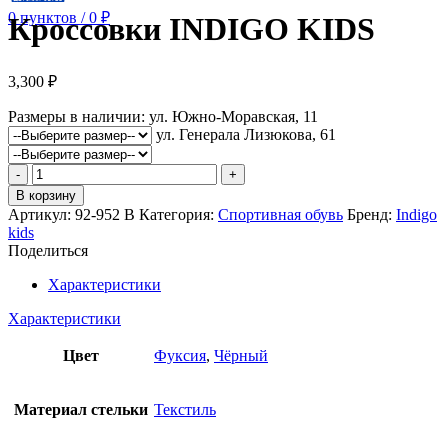
0
пунктов
/
0
₽
Кроссовки INDIGO KIDS
3,300
₽
Размеры в наличии:
ул. Южно-Моравская, 11
ул. Генерала Лизюкова, 61
Количество
товара
В корзину
Кроссовки
Артикул:
92-952 B
Категория:
Спортивная обувь
Бренд:
Indigo
INDIGO
kids
KIDS
Поделиться
Характеристики
Характеристики
Цвет
Фуксия
,
Чёрный
Материал стельки
Текстиль